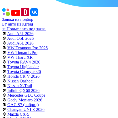
Заявка на подбор
БУ авто из Китая
✨ Новые авто под заказ
🔘
Audi A5L 2026
🔘
Audi Q5L 2026
🔘
Audi A6L 2026
🔘
VW Teramont Pro 2026
🔘
VW Tiguan L Pro
🔘
VW Tharu XR
🔘
Toyota RAV4 2026
🔘
Toyota Highlander
🔘
Toyota Camry 2026
🔘
Honda CR-V 2026
🔘
Nissan Qashqai
🔘
Nissan X-Trail
🔘
Infiniti QX60 2026
🔘
Mercedes GLC Coupe
🔘
Geely Monjaro 2026
🔘
GAC S7 (гибрид)
🔘
Changan UNI-Z 2026
🔘
Mazda CX-5