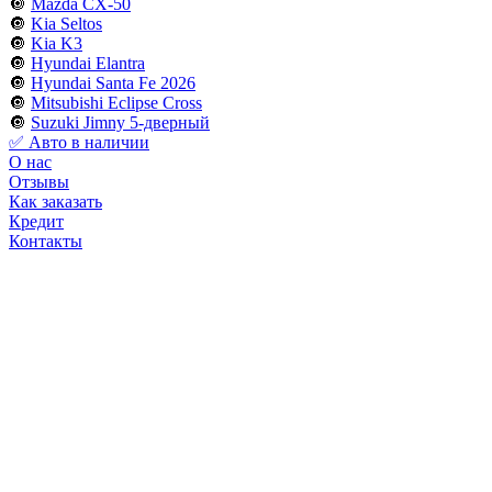
🔘
Mazda CX-50
🔘
Kia Seltos
🔘
Kia K3
🔘
Hyundai Elantra
🔘
Hyundai Santa Fe 2026
🔘
Mitsubishi Eclipse Cross
🔘
Suzuki Jimny 5-дверный
✅ Авто в наличии
О нас
Отзывы
Как заказать
Кредит
Контакты