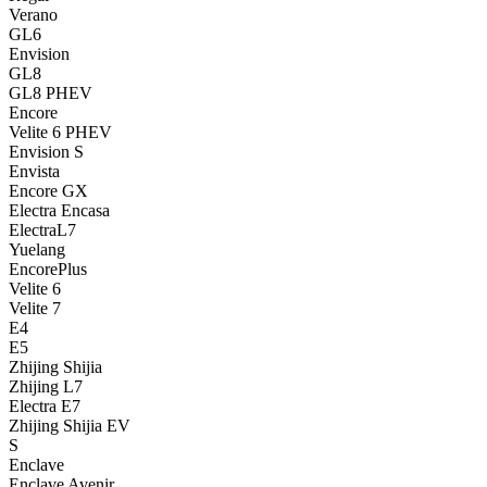
Verano
GL6
Envision
GL8
GL8 PHEV
Encore
Velite 6 PHEV
Envision S
Envista
Encore GX
Electra Encasa
ElectraL7
Yuelang
EncorePlus
Velite 6
Velite 7
E4
E5
Zhijing Shijia
Zhijing L7
Electra E7
Zhijing Shijia EV
S
Enclave
Enclave Avenir