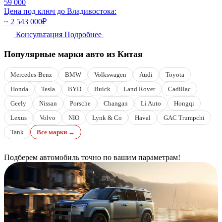
59 000
Цена под ключ до Владивостока:
~ 2 543 000
₽
Консультация
Подробнее
Популярные марки авто из Китая
Mercedes-Benz
BMW
Volkswagen
Audi
Toyota
Honda
Tesla
BYD
Buick
Land Rover
Cadillac
Geely
Nissan
Porsche
Changan
Li Auto
Hongqi
Lexus
Volvo
NIO
Lynk & Co
Haval
GAC Trumpchi
Tank
Все марки →
Подберем автомобиль точно по вашим параметрам!