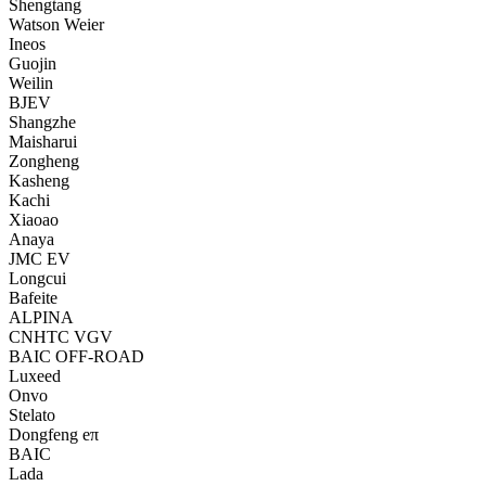
Shengtang
Watson Weier
Ineos
Guojin
Weilin
BJEV
Shangzhe
Maisharui
Zongheng
Kasheng
Kachi
Xiaoao
Anaya
JMC EV
Longcui
Bafeite
ALPINA
CNHTC VGV
BAIC OFF-ROAD
Luxeed
Onvo
Stelato
Dongfeng eπ
BAIC
Lada