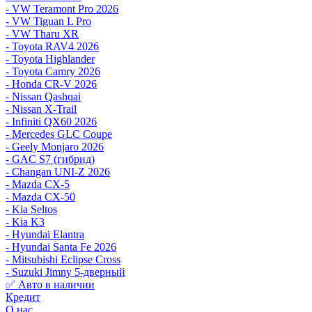
- VW Teramont Pro 2026
- VW Tiguan L Pro
- VW Tharu XR
- Toyota RAV4 2026
- Toyota Highlander
- Toyota Camry 2026
- Honda CR-V 2026
- Nissan Qashqai
- Nissan X-Trail
- Infiniti QX60 2026
- Mercedes GLC Coupe
- Geely Monjaro 2026
- GAC S7 (гибрид)
- Changan UNI-Z 2026
- Mazda CX-5
- Mazda CX-50
- Kia Seltos
- Kia K3
- Hyundai Elantra
- Hyundai Santa Fe 2026
- Mitsubishi Eclipse Cross
- Suzuki Jimny 5-дверный
✅ Авто в наличии
Кредит
О нас