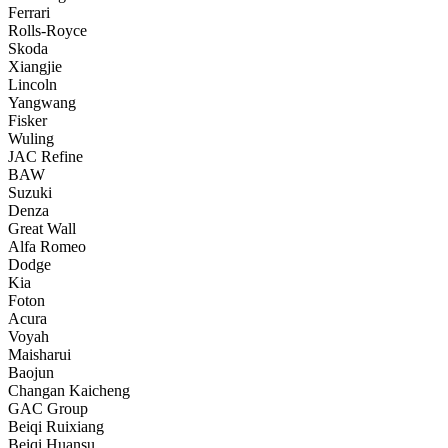
Ferrari
Rolls-Royce
Skoda
Xiangjie
Lincoln
Yangwang
Fisker
Wuling
JAC Refine
BAW
Suzuki
Denza
Great Wall
Alfa Romeo
Dodge
Kia
Foton
Acura
Voyah
Maisharui
Baojun
Changan Kaicheng
GAC Group
Beiqi Ruixiang
Beiqi Huansu