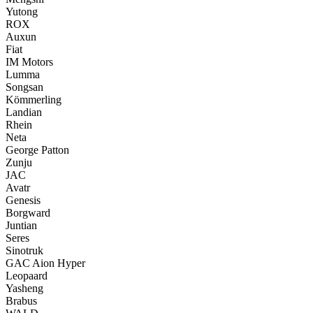
Yutong
ROX
Auxun
Fiat
IM Motors
Lumma
Songsan
Kömmerling
Landian
Rhein
Neta
George Patton
Zunju
JAC
Avatr
Genesis
Borgward
Juntian
Seres
Sinotruk
GAC Aion Hyper
Leopaard
Yasheng
Brabus