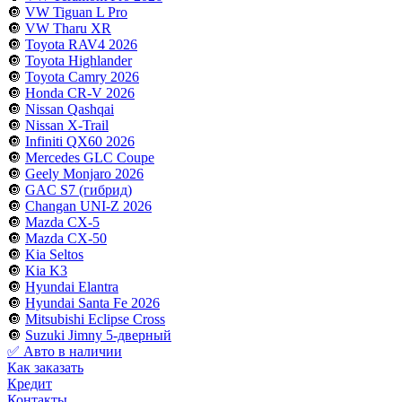
🔘
VW Tiguan L Pro
🔘
VW Tharu XR
🔘
Toyota RAV4 2026
🔘
Toyota Highlander
🔘
Toyota Camry 2026
🔘
Honda CR-V 2026
🔘
Nissan Qashqai
🔘
Nissan X-Trail
🔘
Infiniti QX60 2026
🔘
Mercedes GLC Coupe
🔘
Geely Monjaro 2026
🔘
GAC S7 (гибрид)
🔘
Changan UNI-Z 2026
🔘
Mazda CX-5
🔘
Mazda CX-50
🔘
Kia Seltos
🔘
Kia K3
🔘
Hyundai Elantra
🔘
Hyundai Santa Fe 2026
🔘
Mitsubishi Eclipse Cross
🔘
Suzuki Jimny 5-дверный
✅ Авто в наличии
Как заказать
Кредит
Контакты