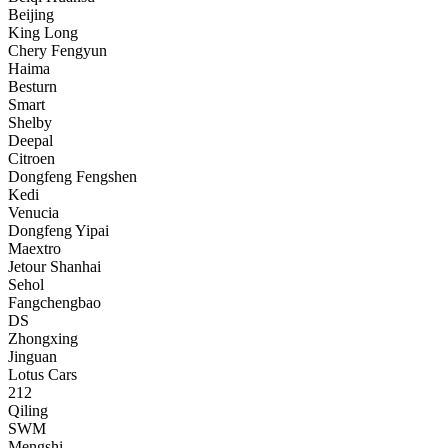
Beijing
King Long
Chery Fengyun
Haima
Besturn
Smart
Shelby
Deepal
Citroen
Dongfeng Fengshen
Kedi
Venucia
Dongfeng Yipai
Maextro
Jetour Shanhai
Sehol
Fangchengbao
DS
Zhongxing
Jinguan
Lotus Cars
212
Qiling
SWM
Mengshi