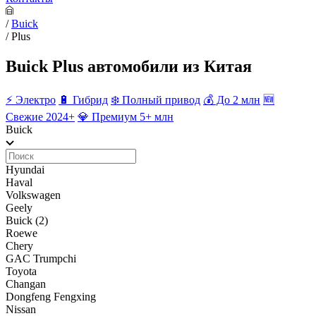
/
Buick
/
Plus
Buick Plus автомобили из Китая
⚡️ Электро
🔋 Гибрид
❄️ Полный привод
💰 До 2 млн
🆕
Свежие 2024+
💎 Премиум 5+ млн
Buick
Hyundai
Haval
Volkswagen
Geely
Buick
(2)
Roewe
Chery
GAC Trumpchi
Toyota
Changan
Dongfeng Fengxing
Nissan