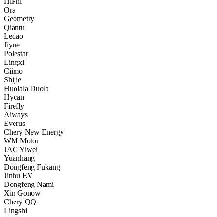
HiPhi
Ora
Geometry
Qiantu
Ledao
Jiyue
Polestar
Lingxi
Ciimo
Shijie
Huolala Duola
Hycan
Firefly
Aiways
Everus
Chery New Energy
WM Motor
JAC Yiwei
Yuanhang
Dongfeng Fukang
Jinhu EV
Dongfeng Nami
Xin Gonow
Chery QQ
Lingshi