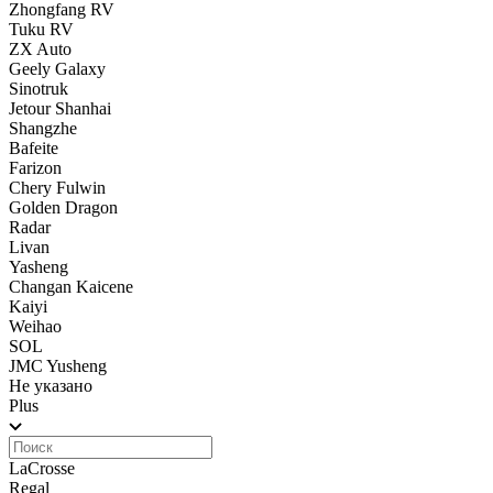
Zhongfang RV
Tuku RV
ZX Auto
Geely Galaxy
Sinotruk
Jetour Shanhai
Shangzhe
Bafeite
Farizon
Chery Fulwin
Golden Dragon
Radar
Livan
Yasheng
Changan Kaicene
Kaiyi
Weihao
SOL
JMC Yusheng
Не указано
Plus
LaCrosse
Regal