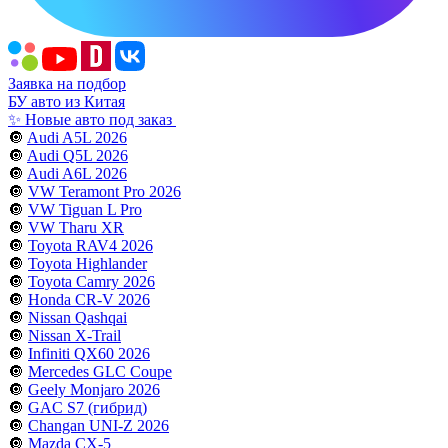
Заявка на подбор
БУ авто из Китая
✨ Новые авто под заказ
🔘
Audi A5L 2026
🔘
Audi Q5L 2026
🔘
Audi A6L 2026
🔘
VW Teramont Pro 2026
🔘
VW Tiguan L Pro
🔘
VW Tharu XR
🔘
Toyota RAV4 2026
🔘
Toyota Highlander
🔘
Toyota Camry 2026
🔘
Honda CR-V 2026
🔘
Nissan Qashqai
🔘
Nissan X-Trail
🔘
Infiniti QX60 2026
🔘
Mercedes GLC Coupe
🔘
Geely Monjaro 2026
🔘
GAC S7 (гибрид)
🔘
Changan UNI-Z 2026
🔘
Mazda CX-5