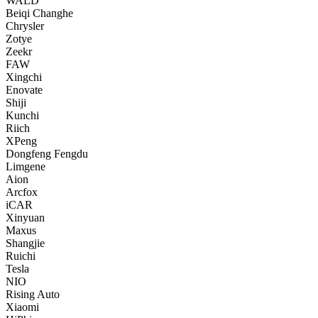
WALD
Beiqi Changhe
Chrysler
Zotye
Zeekr
FAW
Xingchi
Enovate
Shiji
Kunchi
Riich
XPeng
Dongfeng Fengdu
Limgene
Aion
Arcfox
iCAR
Xinyuan
Maxus
Shangjie
Ruichi
Tesla
NIO
Rising Auto
Xiaomi