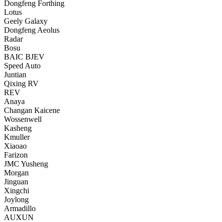
Dongfeng Forthing
Lotus
Geely Galaxy
Dongfeng Aeolus
Radar
Bosu
BAIC BJEV
Speed Auto
Juntian
Qixing RV
REV
Anaya
Changan Kaicene
Wossenwell
Kasheng
Kmuller
Xiaoao
Farizon
JMC Yusheng
Morgan
Jinguan
Xingchi
Joylong
Armadillo
AUXUN