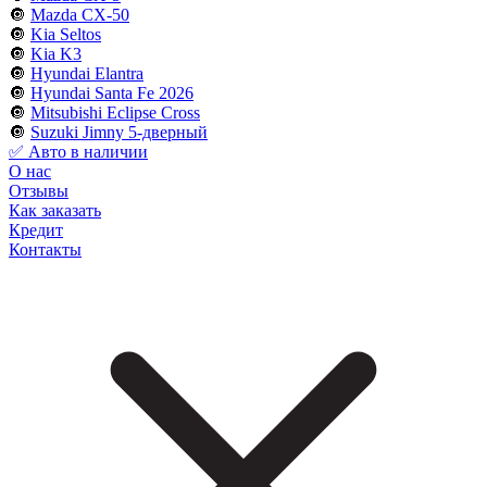
🔘
Mazda CX-50
🔘
Kia Seltos
🔘
Kia K3
🔘
Hyundai Elantra
🔘
Hyundai Santa Fe 2026
🔘
Mitsubishi Eclipse Cross
🔘
Suzuki Jimny 5-дверный
✅ Авто в наличии
О нас
Отзывы
Как заказать
Кредит
Контакты