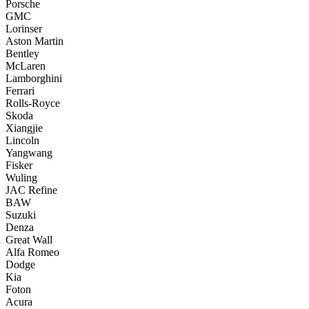
Porsche
GMC
Lorinser
Aston Martin
Bentley
McLaren
Lamborghini
Ferrari
Rolls-Royce
Skoda
Xiangjie
Lincoln
Yangwang
Fisker
Wuling
JAC Refine
BAW
Suzuki
Denza
Great Wall
Alfa Romeo
Dodge
Kia
Foton
Acura