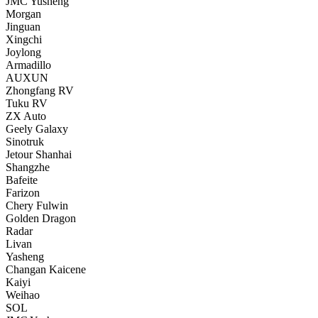
JMC Yusheng
Morgan
Jinguan
Xingchi
Joylong
Armadillo
AUXUN
Zhongfang RV
Tuku RV
ZX Auto
Geely Galaxy
Sinotruk
Jetour Shanhai
Shangzhe
Bafeite
Farizon
Chery Fulwin
Golden Dragon
Radar
Livan
Yasheng
Changan Kaicene
Kaiyi
Weihao
SOL