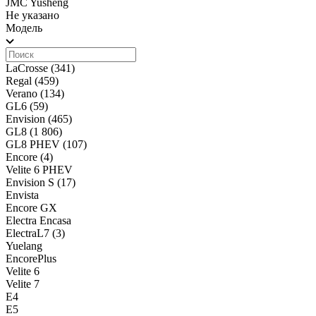
JMC Yusheng
Не указано
Модель
LaCrosse
(341)
Regal
(459)
Verano
(134)
GL6
(59)
Envision
(465)
GL8
(1 806)
GL8 PHEV
(107)
Encore
(4)
Velite 6 PHEV
Envision S
(17)
Envista
Encore GX
Electra Encasa
ElectraL7
(3)
Yuelang
EncorePlus
Velite 6
Velite 7
E4
E5