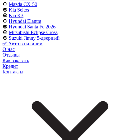
🔘
Mazda CX-50
🔘
Kia Seltos
🔘
Kia K3
🔘
Hyundai Elantra
🔘
Hyundai Santa Fe 2026
🔘
Mitsubishi Eclipse Cross
🔘
Suzuki Jimny 5-дверный
✅ Авто в наличии
О нас
Отзывы
Как заказать
Кредит
Контакты