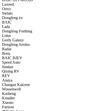
Luxeed
Onvo
Stelato
Dongfeng eπ
BAIC
Lada
Dongfeng Forthing
Lotus
Geely Galaxy
Dongfeng Aeolus
Radar
Bosu
BAIC BJEV
Speed Auto
Juntian
Qixing RV
REV
Anaya
Changan Kaicene
Wossenwell
Kasheng
Kmuller
Xiaoao
Farizon