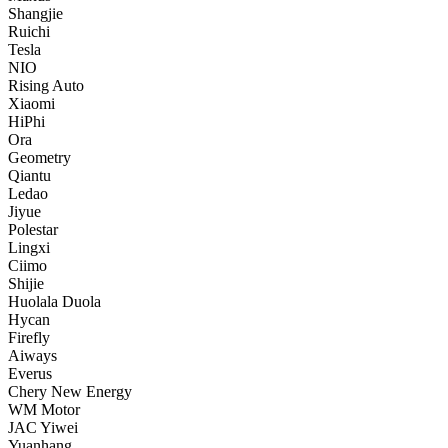
Shangjie
Ruichi
Tesla
NIO
Rising Auto
Xiaomi
HiPhi
Ora
Geometry
Qiantu
Ledao
Jiyue
Polestar
Lingxi
Ciimo
Shijie
Huolala Duola
Hycan
Firefly
Aiways
Everus
Chery New Energy
WM Motor
JAC Yiwei
Yuanhang