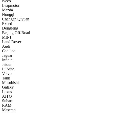
Iveco
Leapmotor
Mazda
Hongqi
Changan Qiyuan
Exeed
Dongfeng
Beijing Off-Road
MINI
Land Rover
Audi
Cadillac
Jaguar
Infiniti
Jetour
Li Auto
Volvo
Tank
Mitsubishi
Galaxy
Lexus
AITO
Subaru
RAM
Maserati