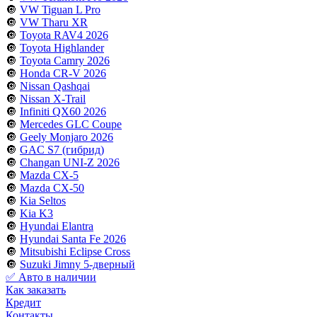
🔘
VW Tiguan L Pro
🔘
VW Tharu XR
🔘
Toyota RAV4 2026
🔘
Toyota Highlander
🔘
Toyota Camry 2026
🔘
Honda CR-V 2026
🔘
Nissan Qashqai
🔘
Nissan X-Trail
🔘
Infiniti QX60 2026
🔘
Mercedes GLC Coupe
🔘
Geely Monjaro 2026
🔘
GAC S7 (гибрид)
🔘
Changan UNI-Z 2026
🔘
Mazda CX-5
🔘
Mazda CX-50
🔘
Kia Seltos
🔘
Kia K3
🔘
Hyundai Elantra
🔘
Hyundai Santa Fe 2026
🔘
Mitsubishi Eclipse Cross
🔘
Suzuki Jimny 5-дверный
✅ Авто в наличии
Как заказать
Кредит
Контакты