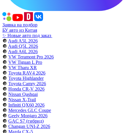
Заявка на подбор
БУ авто из Китая
✨ Новые авто под заказ
🔘
Audi A5L 2026
🔘
Audi Q5L 2026
🔘
Audi A6L 2026
🔘
VW Teramont Pro 2026
🔘
VW Tiguan L Pro
🔘
VW Tharu XR
🔘
Toyota RAV4 2026
🔘
Toyota Highlander
🔘
Toyota Camry 2026
🔘
Honda CR-V 2026
🔘
Nissan Qashqai
🔘
Nissan X-Trail
🔘
Infiniti QX60 2026
🔘
Mercedes GLC Coupe
🔘
Geely Monjaro 2026
🔘
GAC S7 (гибрид)
🔘
Changan UNI-Z 2026
🔘
Mazda CX-5