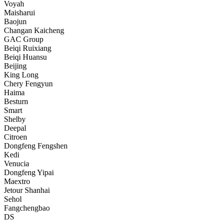
Voyah
Maisharui
Baojun
Changan Kaicheng
GAC Group
Beiqi Ruixiang
Beiqi Huansu
Beijing
King Long
Chery Fengyun
Haima
Besturn
Smart
Shelby
Deepal
Citroen
Dongfeng Fengshen
Kedi
Venucia
Dongfeng Yipai
Maextro
Jetour Shanhai
Sehol
Fangchengbao
DS