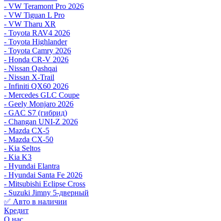
- VW Teramont Pro 2026
- VW Tiguan L Pro
- VW Tharu XR
- Toyota RAV4 2026
- Toyota Highlander
- Toyota Camry 2026
- Honda CR-V 2026
- Nissan Qashqai
- Nissan X-Trail
- Infiniti QX60 2026
- Mercedes GLC Coupe
- Geely Monjaro 2026
- GAC S7 (гибрид)
- Changan UNI-Z 2026
- Mazda CX-5
- Mazda CX-50
- Kia Seltos
- Kia K3
- Hyundai Elantra
- Hyundai Santa Fe 2026
- Mitsubishi Eclipse Cross
- Suzuki Jimny 5-дверный
✅ Авто в наличии
Кредит
О нас