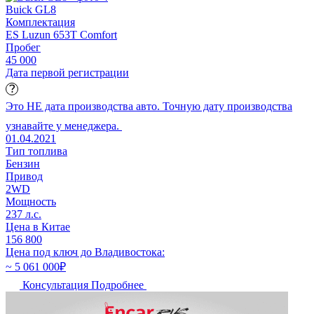
Buick GL8
Комплектация
ES Luzun 653T Comfort
Пробег
45 000
Дата первой регистрации
Это НЕ дата производства авто. Точную дату производства
узнавайте у менеджера.
01.04.2021
Тип топлива
Бензин
Привод
2WD
Мощность
237 л.с.
Цена в Китае
156 800
Цена под ключ до Владивостока:
~ 5 061 000
₽
Консультация
Подробнее