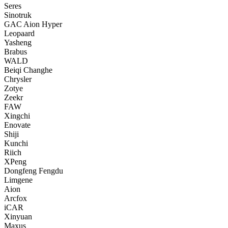
Seres
Sinotruk
GAC Aion Hyper
Leopaard
Yasheng
Brabus
WALD
Beiqi Changhe
Chrysler
Zotye
Zeekr
FAW
Xingchi
Enovate
Shiji
Kunchi
Riich
XPeng
Dongfeng Fengdu
Limgene
Aion
Arcfox
iCAR
Xinyuan
Maxus