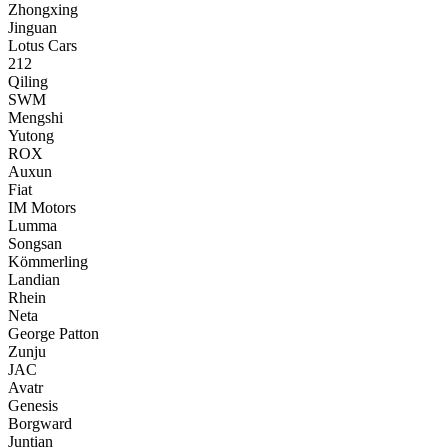
Zhongxing
Jinguan
Lotus Cars
212
Qiling
SWM
Mengshi
Yutong
ROX
Auxun
Fiat
IM Motors
Lumma
Songsan
Kömmerling
Landian
Rhein
Neta
George Patton
Zunju
JAC
Avatr
Genesis
Borgward
Juntian