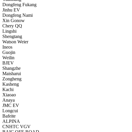
Dongfeng Fukang
Jinhu EV
Dongfeng Nami
Xin Gonow
Chery QQ
Lingshi
Shengtang
Watson Weier
Ineos
Guojin
Weilin
BJEV
Shangzhe
Maisharui
Zongheng
Kasheng
Kachi
Xiaoao
Anaya
JMC EV
Longcui
Bafeite
ALPINA
CNHTC VGV
BAIC OFF-ROAD