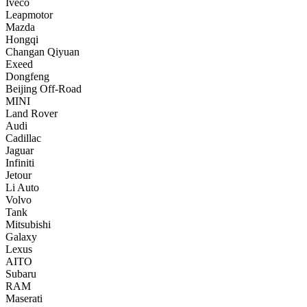
Iveco
Leapmotor
Mazda
Hongqi
Changan Qiyuan
Exeed
Dongfeng
Beijing Off-Road
MINI
Land Rover
Audi
Cadillac
Jaguar
Infiniti
Jetour
Li Auto
Volvo
Tank
Mitsubishi
Galaxy
Lexus
AITO
Subaru
RAM
Maserati