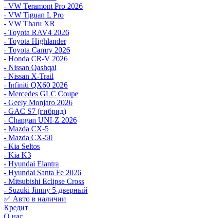
- VW Teramont Pro 2026
- VW Tiguan L Pro
- VW Tharu XR
- Toyota RAV4 2026
- Toyota Highlander
- Toyota Camry 2026
- Honda CR-V 2026
- Nissan Qashqai
- Nissan X-Trail
- Infiniti QX60 2026
- Mercedes GLC Coupe
- Geely Monjaro 2026
- GAC S7 (гибрид)
- Changan UNI-Z 2026
- Mazda CX-5
- Mazda CX-50
- Kia Seltos
- Kia K3
- Hyundai Elantra
- Hyundai Santa Fe 2026
- Mitsubishi Eclipse Cross
- Suzuki Jimny 5-дверный
✅ Авто в наличии
Кредит
О нас