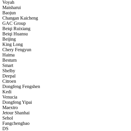
Voyah
Maisharui
Baojun
Changan Kaicheng
GAC Group
Beiqi Ruixiang
Beiqi Huansu
Beijing
King Long
Chery Fengyun
Haima
Besturn
Smart
Shelby
Deepal
Citroen
Dongfeng Fengshen
Kedi
Venucia
Dongfeng Yipai
Maextro
Jetour Shanhai
Sehol
Fangchengbao
DS