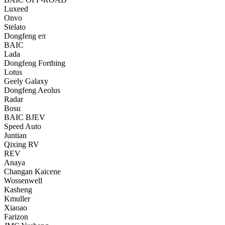
Luxeed
Onvo
Stelato
Dongfeng eπ
BAIC
Lada
Dongfeng Forthing
Lotus
Geely Galaxy
Dongfeng Aeolus
Radar
Bosu
BAIC BJEV
Speed Auto
Juntian
Qixing RV
REV
Anaya
Changan Kaicene
Wossenwell
Kasheng
Kmuller
Xiaoao
Farizon