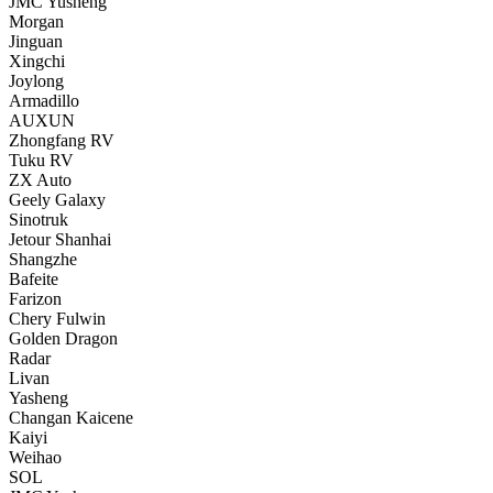
JMC Yusheng
Morgan
Jinguan
Xingchi
Joylong
Armadillo
AUXUN
Zhongfang RV
Tuku RV
ZX Auto
Geely Galaxy
Sinotruk
Jetour Shanhai
Shangzhe
Bafeite
Farizon
Chery Fulwin
Golden Dragon
Radar
Livan
Yasheng
Changan Kaicene
Kaiyi
Weihao
SOL