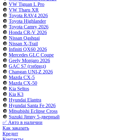
🔘
VW Tiguan L Pro
🔘
VW Tharu XR
🔘
Toyota RAV4 2026
🔘
Toyota Highlander
🔘
Toyota Camry 2026
🔘
Honda CR-V 2026
🔘
Nissan Qashqai
🔘
Nissan X-Trail
🔘
Infiniti QX60 2026
🔘
Mercedes GLC Coupe
🔘
Geely Monjaro 2026
🔘
GAC S7 (гибрид)
🔘
Changan UNI-Z 2026
🔘
Mazda CX-5
🔘
Mazda CX-50
🔘
Kia Seltos
🔘
Kia K3
🔘
Hyundai Elantra
🔘
Hyundai Santa Fe 2026
🔘
Mitsubishi Eclipse Cross
🔘
Suzuki Jimny 5-дверный
✅ Авто в наличии
Как заказать
Кредит
Контакты