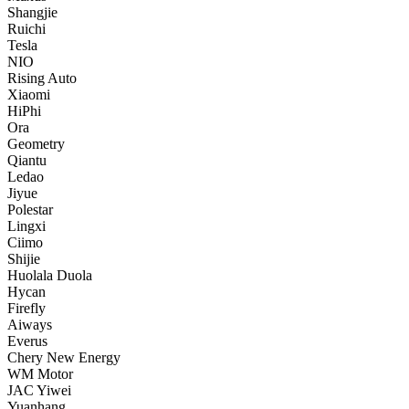
Shangjie
Ruichi
Tesla
NIO
Rising Auto
Xiaomi
HiPhi
Ora
Geometry
Qiantu
Ledao
Jiyue
Polestar
Lingxi
Ciimo
Shijie
Huolala Duola
Hycan
Firefly
Aiways
Everus
Chery New Energy
WM Motor
JAC Yiwei
Yuanhang