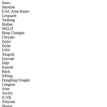
Seres
Sinotruk
GAC Aion Hyper
Leopaard
Yasheng
Brabus
WALD
Beiqi Changhe
Chrysler
Zotye
Zeekr
FAW
Xingchi
Enovate
Shiji
Kunchi
Riich
XPeng
Dongfeng Fengdu
Limgene
Aion
Arcfox
iCAR
Xinyuan
Maxus