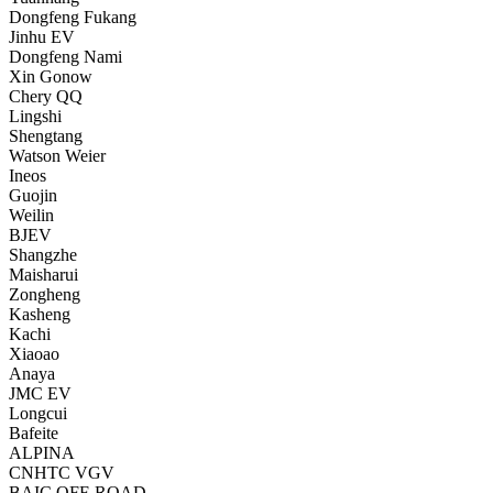
Dongfeng Fukang
Jinhu EV
Dongfeng Nami
Xin Gonow
Chery QQ
Lingshi
Shengtang
Watson Weier
Ineos
Guojin
Weilin
BJEV
Shangzhe
Maisharui
Zongheng
Kasheng
Kachi
Xiaoao
Anaya
JMC EV
Longcui
Bafeite
ALPINA
CNHTC VGV
BAIC OFF-ROAD