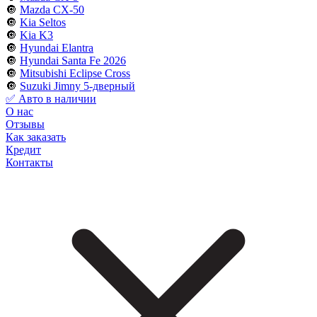
🔘
Mazda CX-50
🔘
Kia Seltos
🔘
Kia K3
🔘
Hyundai Elantra
🔘
Hyundai Santa Fe 2026
🔘
Mitsubishi Eclipse Cross
🔘
Suzuki Jimny 5-дверный
✅ Авто в наличии
О нас
Отзывы
Как заказать
Кредит
Контакты