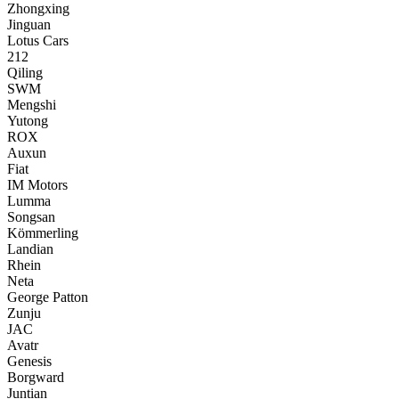
Zhongxing
Jinguan
Lotus Cars
212
Qiling
SWM
Mengshi
Yutong
ROX
Auxun
Fiat
IM Motors
Lumma
Songsan
Kömmerling
Landian
Rhein
Neta
George Patton
Zunju
JAC
Avatr
Genesis
Borgward
Juntian