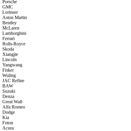
Porsche
GMC
Lorinser
Aston Martin
Bentley
McLaren
Lamborghini
Ferrari
Rolls-Royce
Skoda
Xiangjie
Lincoln
Yangwang
Fisker
Wuling
JAC Refine
BAW
Suzuki
Denza
Great Wall
Alfa Romeo
Dodge
Kia
Foton
Acura