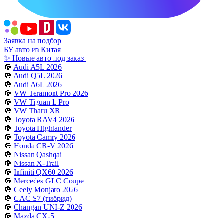
Заявка на подбор
БУ авто из Китая
✨ Новые авто под заказ
🔘
Audi A5L 2026
🔘
Audi Q5L 2026
🔘
Audi A6L 2026
🔘
VW Teramont Pro 2026
🔘
VW Tiguan L Pro
🔘
VW Tharu XR
🔘
Toyota RAV4 2026
🔘
Toyota Highlander
🔘
Toyota Camry 2026
🔘
Honda CR-V 2026
🔘
Nissan Qashqai
🔘
Nissan X-Trail
🔘
Infiniti QX60 2026
🔘
Mercedes GLC Coupe
🔘
Geely Monjaro 2026
🔘
GAC S7 (гибрид)
🔘
Changan UNI-Z 2026
🔘
Mazda CX-5