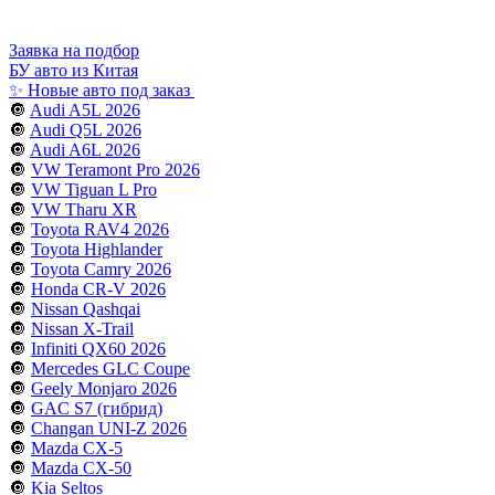
Заявка на подбор
БУ авто из Китая
✨ Новые авто под заказ
🔘
Audi A5L 2026
🔘
Audi Q5L 2026
🔘
Audi A6L 2026
🔘
VW Teramont Pro 2026
🔘
VW Tiguan L Pro
🔘
VW Tharu XR
🔘
Toyota RAV4 2026
🔘
Toyota Highlander
🔘
Toyota Camry 2026
🔘
Honda CR-V 2026
🔘
Nissan Qashqai
🔘
Nissan X-Trail
🔘
Infiniti QX60 2026
🔘
Mercedes GLC Coupe
🔘
Geely Monjaro 2026
🔘
GAC S7 (гибрид)
🔘
Changan UNI-Z 2026
🔘
Mazda CX-5
🔘
Mazda CX-50
🔘
Kia Seltos