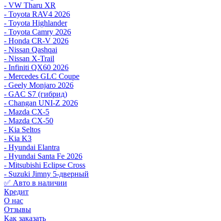
- VW Tharu XR
- Toyota RAV4 2026
- Toyota Highlander
- Toyota Camry 2026
- Honda CR-V 2026
- Nissan Qashqai
- Nissan X-Trail
- Infiniti QX60 2026
- Mercedes GLC Coupe
- Geely Monjaro 2026
- GAC S7 (гибрид)
- Changan UNI-Z 2026
- Mazda CX-5
- Mazda CX-50
- Kia Seltos
- Kia K3
- Hyundai Elantra
- Hyundai Santa Fe 2026
- Mitsubishi Eclipse Cross
- Suzuki Jimny 5-дверный
✅ Авто в наличии
Кредит
О нас
Отзывы
Как заказать