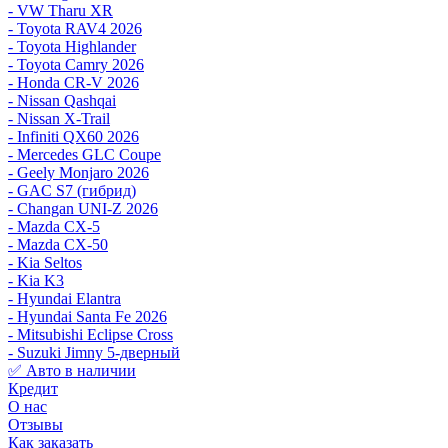
- VW Tharu XR
- Toyota RAV4 2026
- Toyota Highlander
- Toyota Camry 2026
- Honda CR-V 2026
- Nissan Qashqai
- Nissan X-Trail
- Infiniti QX60 2026
- Mercedes GLC Coupe
- Geely Monjaro 2026
- GAC S7 (гибрид)
- Changan UNI-Z 2026
- Mazda CX-5
- Mazda CX-50
- Kia Seltos
- Kia K3
- Hyundai Elantra
- Hyundai Santa Fe 2026
- Mitsubishi Eclipse Cross
- Suzuki Jimny 5-дверный
✅ Авто в наличии
Кредит
О нас
Отзывы
Как заказать