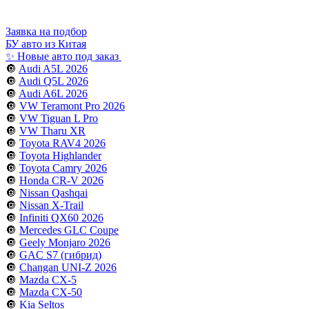
Заявка на подбор
БУ авто из Китая
✨ Новые авто под заказ
🔘
Audi A5L 2026
🔘
Audi Q5L 2026
🔘
Audi A6L 2026
🔘
VW Teramont Pro 2026
🔘
VW Tiguan L Pro
🔘
VW Tharu XR
🔘
Toyota RAV4 2026
🔘
Toyota Highlander
🔘
Toyota Camry 2026
🔘
Honda CR-V 2026
🔘
Nissan Qashqai
🔘
Nissan X-Trail
🔘
Infiniti QX60 2026
🔘
Mercedes GLC Coupe
🔘
Geely Monjaro 2026
🔘
GAC S7 (гибрид)
🔘
Changan UNI-Z 2026
🔘
Mazda CX-5
🔘
Mazda CX-50
🔘
Kia Seltos