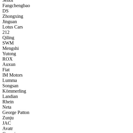
Sehol
Fangchengbao
DS
Zhongxing
Jinguan
Lotus Cars
212
Qiling
SWM
Mengshi
Yutong
ROX
Auxun
Fiat
IM Motors
Lumma
Songsan
Kömmerling
Landian
Rhein
Neta
George Patton
Zunju
JAC
Avatr