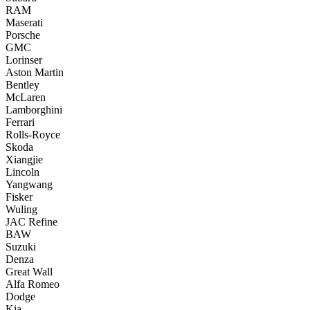
RAM
Maserati
Porsche
GMC
Lorinser
Aston Martin
Bentley
McLaren
Lamborghini
Ferrari
Rolls-Royce
Skoda
Xiangjie
Lincoln
Yangwang
Fisker
Wuling
JAC Refine
BAW
Suzuki
Denza
Great Wall
Alfa Romeo
Dodge
Kia