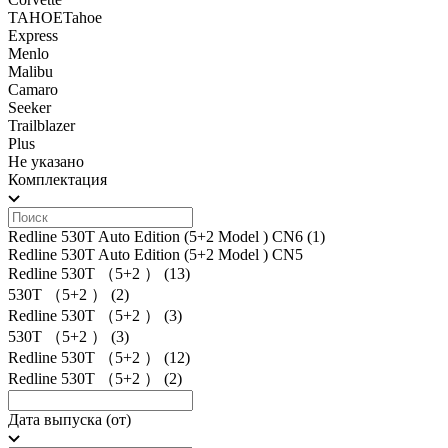
TAHOETahoe
Express
Menlo
Malibu
Camaro
Seeker
Trailblazer
Plus
Не указано
Комплектация
Redline 530T Auto Edition (5+2 Model ) CN6
(1)
Redline 530T Auto Edition (5+2 Model ) CN5
Redline 530T （5+2 ）
(13)
530T （5+2 ）
(2)
Redline 530T （5+2 ）
(3)
530T （5+2 ）
(3)
Redline 530T （5+2 ）
(12)
Redline 530T （5+2 ）
(2)
Дата выпуска (от)