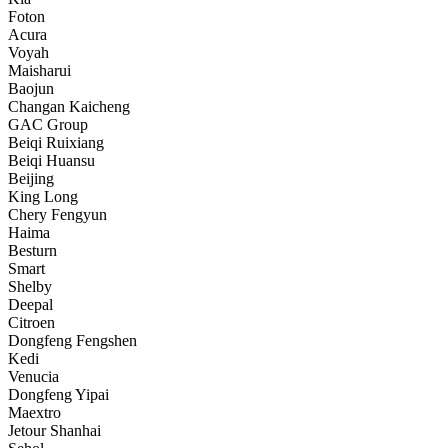
Foton
Acura
Voyah
Maisharui
Baojun
Changan Kaicheng
GAC Group
Beiqi Ruixiang
Beiqi Huansu
Beijing
King Long
Chery Fengyun
Haima
Besturn
Smart
Shelby
Deepal
Citroen
Dongfeng Fengshen
Kedi
Venucia
Dongfeng Yipai
Maextro
Jetour Shanhai