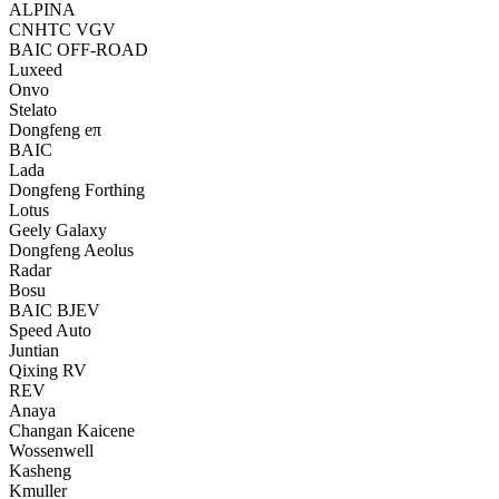
ALPINA
CNHTC VGV
BAIC OFF-ROAD
Luxeed
Onvo
Stelato
Dongfeng eπ
BAIC
Lada
Dongfeng Forthing
Lotus
Geely Galaxy
Dongfeng Aeolus
Radar
Bosu
BAIC BJEV
Speed Auto
Juntian
Qixing RV
REV
Anaya
Changan Kaicene
Wossenwell
Kasheng
Kmuller