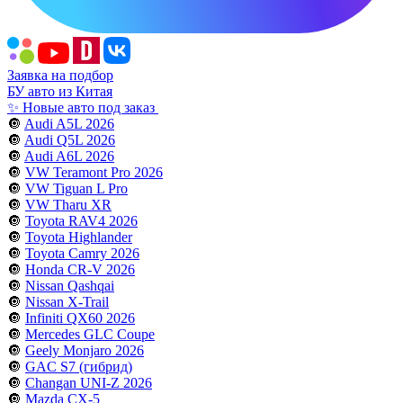
Заявка на подбор
БУ авто из Китая
✨ Новые авто под заказ
🔘
Audi A5L 2026
🔘
Audi Q5L 2026
🔘
Audi A6L 2026
🔘
VW Teramont Pro 2026
🔘
VW Tiguan L Pro
🔘
VW Tharu XR
🔘
Toyota RAV4 2026
🔘
Toyota Highlander
🔘
Toyota Camry 2026
🔘
Honda CR-V 2026
🔘
Nissan Qashqai
🔘
Nissan X-Trail
🔘
Infiniti QX60 2026
🔘
Mercedes GLC Coupe
🔘
Geely Monjaro 2026
🔘
GAC S7 (гибрид)
🔘
Changan UNI-Z 2026
🔘
Mazda CX-5