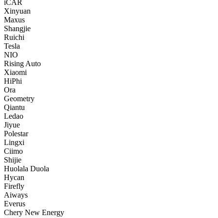
iCAR
Xinyuan
Maxus
Shangjie
Ruichi
Tesla
NIO
Rising Auto
Xiaomi
HiPhi
Ora
Geometry
Qiantu
Ledao
Jiyue
Polestar
Lingxi
Ciimo
Shijie
Huolala Duola
Hycan
Firefly
Aiways
Everus
Chery New Energy