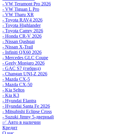
- VW Teramont Pro 2026
- VW Tiguan L Pro
- VW Tharu XR
- Toyota RAV4 2026
- Toyota Highlander
- Toyota Camry 2026
- Honda CR-V 2026
- Nissan Qashqai
- Nissan X-Trail
- Infiniti QX60 2026
- Mercedes GLC Coupe
- Geely Monjaro 2026
- GAC S7 (гибрид)
- Changan UNI-Z 2026
- Mazda CX-5
- Mazda CX-50
- Kia Seltos
- Kia K3
- Hyundai Elantra
- Hyundai Santa Fe 2026
- Mitsubishi Eclipse Cross
- Suzuki Jimny 5-дверный
✅ Авто в наличии
Кредит
О нас