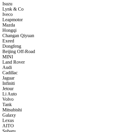
Isuzu
Lynk & Co
Iveco
Leapmotor
Mazda
Hongqi
Changan Qiyuan
Exeed
Dongfeng
Beijing Off-Road
MINI
Land Rover
Audi
Cadillac
Jaguar
Infiniti
Jetour
Li Auto
Volvo
Tank
Mitsubishi
Galaxy
Lexus
AITO
Subaru