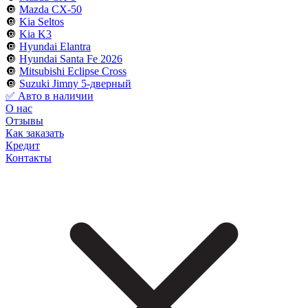
🔘
Mazda CX-50
🔘
Kia Seltos
🔘
Kia K3
🔘
Hyundai Elantra
🔘
Hyundai Santa Fe 2026
🔘
Mitsubishi Eclipse Cross
🔘
Suzuki Jimny 5-дверный
✅ Авто в наличии
О нас
Отзывы
Как заказать
Кредит
Контакты