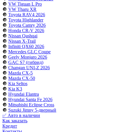
🔘
VW Tiguan L Pro
🔘
VW Tharu XR
🔘
Toyota RAV4 2026
🔘
Toyota Highlander
🔘
Toyota Camry 2026
🔘
Honda CR-V 2026
🔘
Nissan Qashqai
🔘
Nissan X-Trail
🔘
Infiniti QX60 2026
🔘
Mercedes GLC Coupe
🔘
Geely Monjaro 2026
🔘
GAC S7 (гибрид)
🔘
Changan UNI-Z 2026
🔘
Mazda CX-5
🔘
Mazda CX-50
🔘
Kia Seltos
🔘
Kia K3
🔘
Hyundai Elantra
🔘
Hyundai Santa Fe 2026
🔘
Mitsubishi Eclipse Cross
🔘
Suzuki Jimny 5-дверный
✅ Авто в наличии
Как заказать
Кредит
Контакты