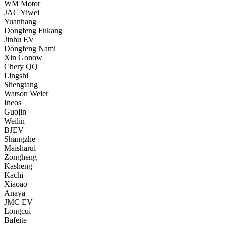
WM Motor
JAC Yiwei
Yuanhang
Dongfeng Fukang
Jinhu EV
Dongfeng Nami
Xin Gonow
Chery QQ
Lingshi
Shengtang
Watson Weier
Ineos
Guojin
Weilin
BJEV
Shangzhe
Maisharui
Zongheng
Kasheng
Kachi
Xiaoao
Anaya
JMC EV
Longcui
Bafeite