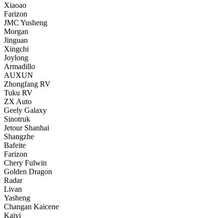
Xiaoao
Farizon
JMC Yusheng
Morgan
Jinguan
Xingchi
Joylong
Armadillo
AUXUN
Zhongfang RV
Tuku RV
ZX Auto
Geely Galaxy
Sinotruk
Jetour Shanhai
Shangzhe
Bafeite
Farizon
Chery Fulwin
Golden Dragon
Radar
Livan
Yasheng
Changan Kaicene
Kaiyi