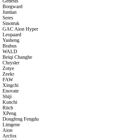
Genesis
Borgward
Juntian
Seres
Sinotruk
GAC Aion Hyper
Leopaard
Yasheng
Brabus
WALD
Beiqi Changhe
Chrysler
Zotye
Zeekr
FAW
Xingchi
Enovate
Shiji
Kunchi
Riich
XPeng
Dongfeng Fengdu
Limgene
Aion
Arcfox