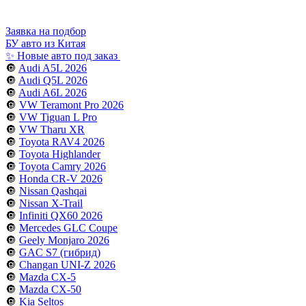
Заявка на подбор
БУ авто из Китая
✨ Новые авто под заказ
🔘
Audi A5L 2026
🔘
Audi Q5L 2026
🔘
Audi A6L 2026
🔘
VW Teramont Pro 2026
🔘
VW Tiguan L Pro
🔘
VW Tharu XR
🔘
Toyota RAV4 2026
🔘
Toyota Highlander
🔘
Toyota Camry 2026
🔘
Honda CR-V 2026
🔘
Nissan Qashqai
🔘
Nissan X-Trail
🔘
Infiniti QX60 2026
🔘
Mercedes GLC Coupe
🔘
Geely Monjaro 2026
🔘
GAC S7 (гибрид)
🔘
Changan UNI-Z 2026
🔘
Mazda CX-5
🔘
Mazda CX-50
🔘
Kia Seltos