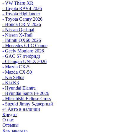
- VW Tharu XR
- Toyota RAV4 2026
- Toyota Highlander
- Toyota Camry 2026
- Honda CR-V 2026
- Nissan Qashqai
- Nissan X-Trail
- Infiniti QX60 2026
- Mercedes GLC Coupe
- Geely Monjaro 2026
- GAC S7 (гибрид)
- Changan UNI-Z 2026
- Mazda CX-5
- Mazda CX-50
- Kia Seltos
- Kia K3
- Hyundai Elantra
- Hyundai Santa Fe 2026
- Mitsubishi Eclipse Cross
- Suzuki Jimny 5-дверный
✅ Авто в наличии
Кредит
О нас
Отзывы
Как заказать