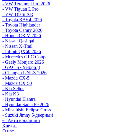
- VW Teramont Pro 2026
- VW Tiguan L Pro
- VW Tharu XR
- Toyota RAV4 2026
- Toyota Highlander
- Toyota Camry 2026
- Honda CR-V 2026
- Nissan Qashqai
- Nissan X-Trail
- Infiniti QX60 2026
- Mercedes GLC Coupe
- Geely Monjaro 2026
- GAC S7 (гибрид)
- Changan UNI-Z 2026
- Mazda CX-5
- Mazda CX-50
- Kia Seltos
- Kia K3
- Hyundai Elantra
- Hyundai Santa Fe 2026
- Mitsubishi Eclipse Cross
- Suzuki Jimny 5-дверный
✅ Авто в наличии
Кредит
О нас