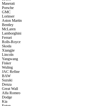
Maserati
Porsche
GMC
Lorinser
Aston Martin
Bentley
McLaren
Lamborghini
Ferrari
Rolls-Royce
Skoda
Xiangjie
Lincoln
Yangwang
Fisker
Wuling
JAC Refine
BAW
Suzuki
Denza
Great Wall
Alfa Romeo
Dodge
Kia
Foton