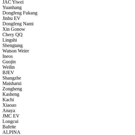
JAC Yiwei
Yuanhang
Dongfeng Fukang
Jinhu EV
Dongfeng Nami
Xin Gonow
Chery QQ
Lingshi
Shengtang
Watson Weier
Ineos
Guojin
Weilin
BJEV
Shangzhe
Maisharui
Zongheng
Kasheng
Kachi
Xiaoao
Anaya
JMC EV
Longcui
Bafeite
ALPINA