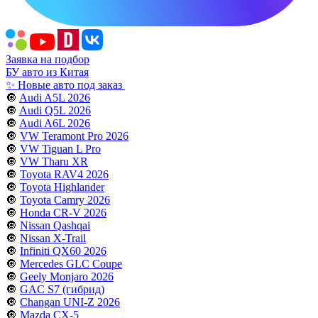
Заявка на подбор
БУ авто из Китая
✨ Новые авто под заказ
🔘
Audi A5L 2026
🔘
Audi Q5L 2026
🔘
Audi A6L 2026
🔘
VW Teramont Pro 2026
🔘
VW Tiguan L Pro
🔘
VW Tharu XR
🔘
Toyota RAV4 2026
🔘
Toyota Highlander
🔘
Toyota Camry 2026
🔘
Honda CR-V 2026
🔘
Nissan Qashqai
🔘
Nissan X-Trail
🔘
Infiniti QX60 2026
🔘
Mercedes GLC Coupe
🔘
Geely Monjaro 2026
🔘
GAC S7 (гибрид)
🔘
Changan UNI-Z 2026
🔘
Mazda CX-5