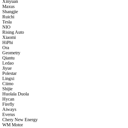
Xinyuan
Maxus
Shangjie
Ruichi
Tesla
NIO
Rising Auto
Xiaomi
HiPhi
Ora
Geometry
Qiantu
Ledao
Jiyue
Polestar
Lingxi
Ciimo
Shijie
Huolala Duola
Hycan
Firefly
Aiways
Everus
Chery New Energy
WM Motor