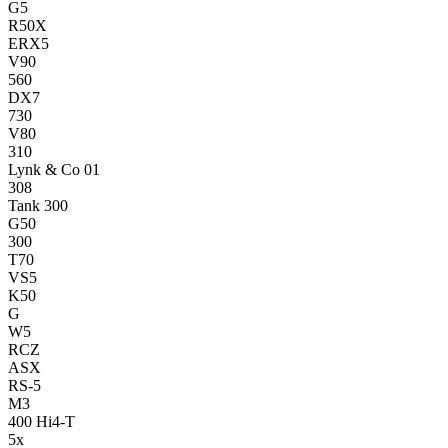
G5
R50X
ERX5
V90
560
DX7
730
V80
310
Lynk & Co 01
308
Tank 300
G50
300
T70
VS5
K50
G
W5
RCZ
ASX
RS-5
M3
400 Hi4-T
5x