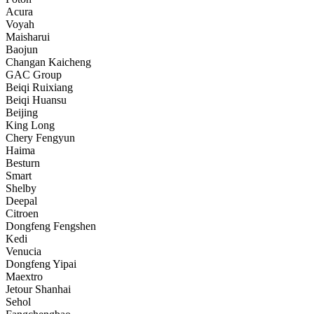
Acura
Voyah
Maisharui
Baojun
Changan Kaicheng
GAC Group
Beiqi Ruixiang
Beiqi Huansu
Beijing
King Long
Chery Fengyun
Haima
Besturn
Smart
Shelby
Deepal
Citroen
Dongfeng Fengshen
Kedi
Venucia
Dongfeng Yipai
Maextro
Jetour Shanhai
Sehol