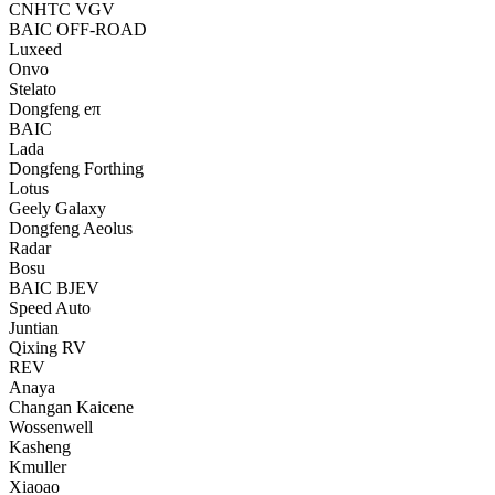
CNHTC VGV
BAIC OFF-ROAD
Luxeed
Onvo
Stelato
Dongfeng eπ
BAIC
Lada
Dongfeng Forthing
Lotus
Geely Galaxy
Dongfeng Aeolus
Radar
Bosu
BAIC BJEV
Speed Auto
Juntian
Qixing RV
REV
Anaya
Changan Kaicene
Wossenwell
Kasheng
Kmuller
Xiaoao