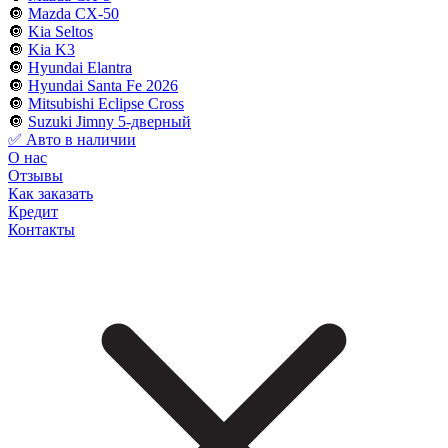
🔘
Mazda CX-50
🔘
Kia Seltos
🔘
Kia K3
🔘
Hyundai Elantra
🔘
Hyundai Santa Fe 2026
🔘
Mitsubishi Eclipse Cross
🔘
Suzuki Jimny 5-дверный
✅ Авто в наличии
О нас
Отзывы
Как заказать
Кредит
Контакты