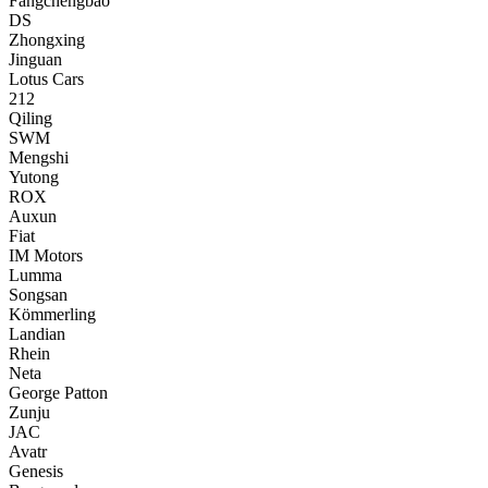
Fangchengbao
DS
Zhongxing
Jinguan
Lotus Cars
212
Qiling
SWM
Mengshi
Yutong
ROX
Auxun
Fiat
IM Motors
Lumma
Songsan
Kömmerling
Landian
Rhein
Neta
George Patton
Zunju
JAC
Avatr
Genesis