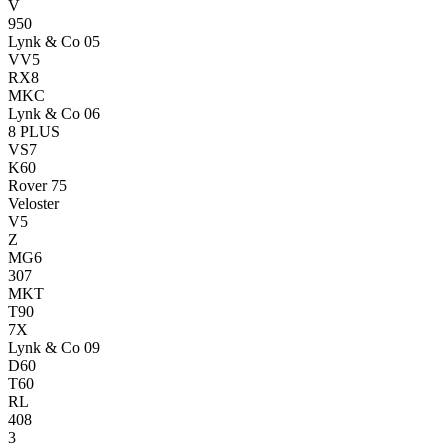
V
950
Lynk & Co 05
VV5
RX8
MKC
Lynk & Co 06
8 PLUS
VS7
K60
Rover 75
Veloster
V5
Z
MG6
307
MKT
T90
7X
Lynk & Co 09
D60
T60
RL
408
3