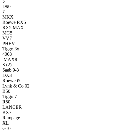
5
D90
7
MKX
Roewe RX5
RX5 MAX
MG5
VV7
PHEV
Tiggo 3x
4008
iMAX8
S
(2)
Saab 9-3
DX3
Roewe i5
Lynk & Co 02
B50
Tiggo 7
R50
LANCER
BX7
Rampage
XL
G10