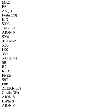
MKZ
ES
A6
(1)
Festa
(78)
ILX
5008
Tank 500
AION V
SX4
01 EM-P
X80
L90
350
500 Hi4-T
S9
R7
RDX
FREE
S9T
Plus
ZEEKR 009
Custin
(69)
AION S
HiPhi X
AION Y