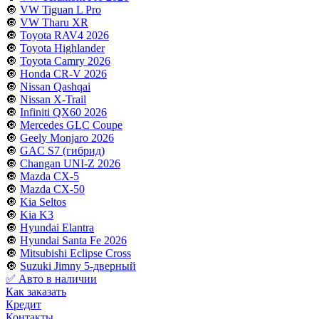
🔘
VW Tiguan L Pro
🔘
VW Tharu XR
🔘
Toyota RAV4 2026
🔘
Toyota Highlander
🔘
Toyota Camry 2026
🔘
Honda CR-V 2026
🔘
Nissan Qashqai
🔘
Nissan X-Trail
🔘
Infiniti QX60 2026
🔘
Mercedes GLC Coupe
🔘
Geely Monjaro 2026
🔘
GAC S7 (гибрид)
🔘
Changan UNI-Z 2026
🔘
Mazda CX-5
🔘
Mazda CX-50
🔘
Kia Seltos
🔘
Kia K3
🔘
Hyundai Elantra
🔘
Hyundai Santa Fe 2026
🔘
Mitsubishi Eclipse Cross
🔘
Suzuki Jimny 5-дверный
✅ Авто в наличии
Как заказать
Кредит
Контакты