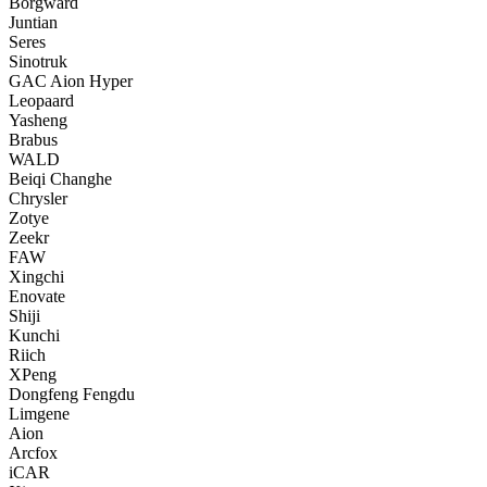
Borgward
Juntian
Seres
Sinotruk
GAC Aion Hyper
Leopaard
Yasheng
Brabus
WALD
Beiqi Changhe
Chrysler
Zotye
Zeekr
FAW
Xingchi
Enovate
Shiji
Kunchi
Riich
XPeng
Dongfeng Fengdu
Limgene
Aion
Arcfox
iCAR