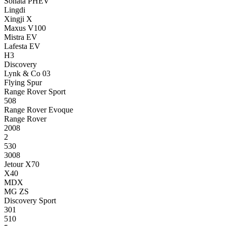
Sonata PHEV
Lingdi
Xingji X
Maxus V100
Mistra EV
Lafesta EV
H3
Discovery
Lynk & Co 03
Flying Spur
Range Rover Sport
508
Range Rover Evoque
Range Rover
2008
2
530
3008
Jetour X70
X40
MDX
MG ZS
Discovery Sport
301
510