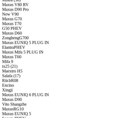
Maxus V80 RV
Maxus D90 Pro
New V90
Maxus G70
Maxus T70
G50 PHEV
Maxus D60
ZonghengG700
Maxus EUNIQ 5 PLUG IN
ElantraPHEV
Maxus Mifa 5 PLUG IN
Maxus T60
Mifa 9
ix25
(21)
Maextro H5
Salafa
(17)
RiichR08
Encino
Xingji
Maxus EUNIQ 6 PLUG IN
Maxus D90
Vito Shangzhe
MaxusRG10
Maxus EUNIQ 5