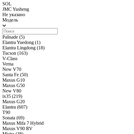
SOL
JMC Yusheng
Не указано
Модель
Palisade
(5)
Elantra Yuedong
(1)
Elantra Lingdong
(18)
Tucson
(163)
V-Class
Verna
New V70
Santa Fe
(50)
Maxus G10
Maxus G50
New V80
ix35
(219)
Maxus G20
Elantra
(607)
T90
Sonata
(69)
Maxus Mifa 7 Hybrid
Maxus V90 RV
Mistra
(38)