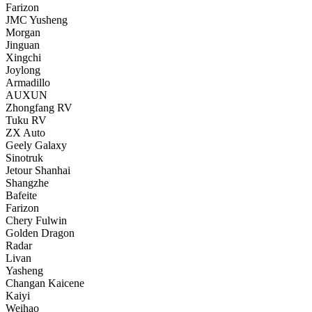
Farizon
JMC Yusheng
Morgan
Jinguan
Xingchi
Joylong
Armadillo
AUXUN
Zhongfang RV
Tuku RV
ZX Auto
Geely Galaxy
Sinotruk
Jetour Shanhai
Shangzhe
Bafeite
Farizon
Chery Fulwin
Golden Dragon
Radar
Livan
Yasheng
Changan Kaicene
Kaiyi
Weihao