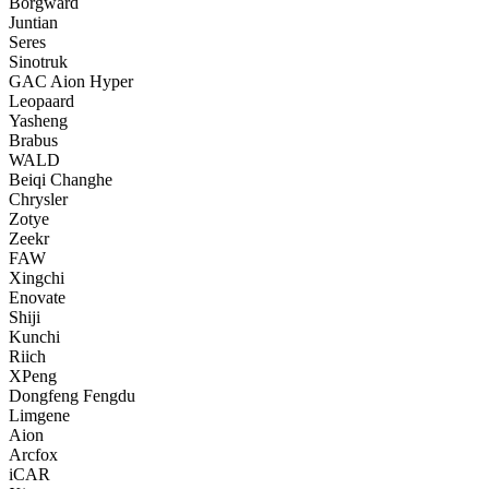
Borgward
Juntian
Seres
Sinotruk
GAC Aion Hyper
Leopaard
Yasheng
Brabus
WALD
Beiqi Changhe
Chrysler
Zotye
Zeekr
FAW
Xingchi
Enovate
Shiji
Kunchi
Riich
XPeng
Dongfeng Fengdu
Limgene
Aion
Arcfox
iCAR