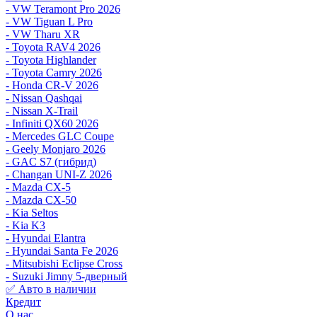
- VW Teramont Pro 2026
- VW Tiguan L Pro
- VW Tharu XR
- Toyota RAV4 2026
- Toyota Highlander
- Toyota Camry 2026
- Honda CR-V 2026
- Nissan Qashqai
- Nissan X-Trail
- Infiniti QX60 2026
- Mercedes GLC Coupe
- Geely Monjaro 2026
- GAC S7 (гибрид)
- Changan UNI-Z 2026
- Mazda CX-5
- Mazda CX-50
- Kia Seltos
- Kia K3
- Hyundai Elantra
- Hyundai Santa Fe 2026
- Mitsubishi Eclipse Cross
- Suzuki Jimny 5-дверный
✅ Авто в наличии
Кредит
О нас