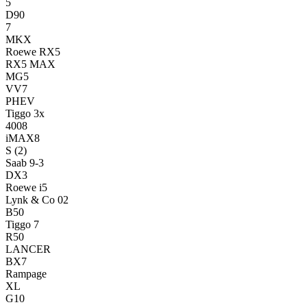
5
D90
7
MKX
Roewe RX5
RX5 MAX
MG5
VV7
PHEV
Tiggo 3x
4008
iMAX8
S
(2)
Saab 9-3
DX3
Roewe i5
Lynk & Co 02
B50
Tiggo 7
R50
LANCER
BX7
Rampage
XL
G10