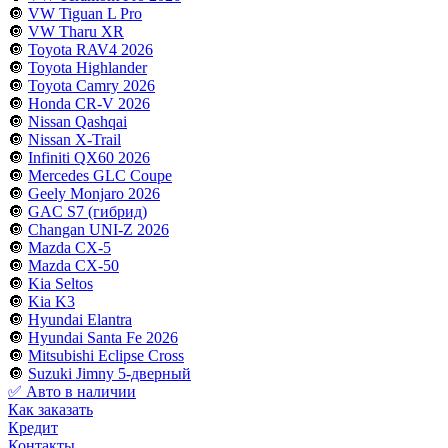
🔘
VW Tiguan L Pro
🔘
VW Tharu XR
🔘
Toyota RAV4 2026
🔘
Toyota Highlander
🔘
Toyota Camry 2026
🔘
Honda CR-V 2026
🔘
Nissan Qashqai
🔘
Nissan X-Trail
🔘
Infiniti QX60 2026
🔘
Mercedes GLC Coupe
🔘
Geely Monjaro 2026
🔘
GAC S7 (гибрид)
🔘
Changan UNI-Z 2026
🔘
Mazda CX-5
🔘
Mazda CX-50
🔘
Kia Seltos
🔘
Kia K3
🔘
Hyundai Elantra
🔘
Hyundai Santa Fe 2026
🔘
Mitsubishi Eclipse Cross
🔘
Suzuki Jimny 5-дверный
✅ Авто в наличии
Как заказать
Кредит
Контакты