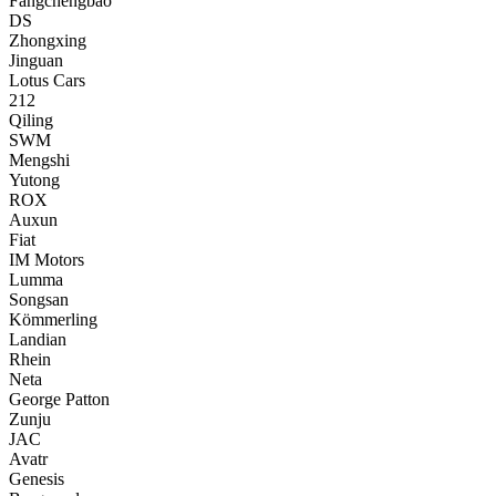
Fangchengbao
DS
Zhongxing
Jinguan
Lotus Cars
212
Qiling
SWM
Mengshi
Yutong
ROX
Auxun
Fiat
IM Motors
Lumma
Songsan
Kömmerling
Landian
Rhein
Neta
George Patton
Zunju
JAC
Avatr
Genesis