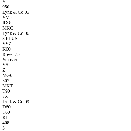
V
950
Lynk & Co 05
VV5
RX8
MKC
Lynk & Co 06
8 PLUS
VS7
K60
Rover 75
Veloster
V5
Z
MG6
307
MKT
T90
7X
Lynk & Co 09
D60
T60
RL
408
3