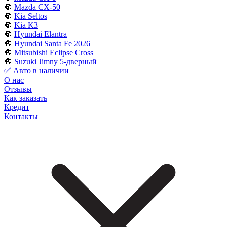
🔘
Mazda CX-50
🔘
Kia Seltos
🔘
Kia K3
🔘
Hyundai Elantra
🔘
Hyundai Santa Fe 2026
🔘
Mitsubishi Eclipse Cross
🔘
Suzuki Jimny 5-дверный
✅ Авто в наличии
О нас
Отзывы
Как заказать
Кредит
Контакты