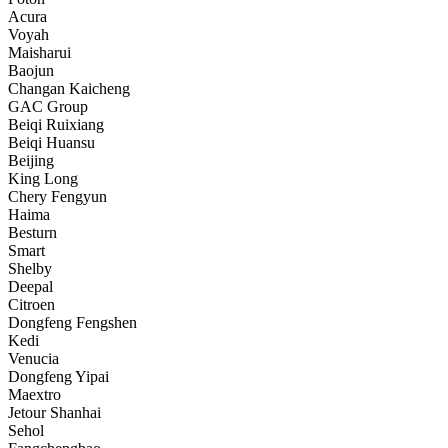
Acura
Voyah
Maisharui
Baojun
Changan Kaicheng
GAC Group
Beiqi Ruixiang
Beiqi Huansu
Beijing
King Long
Chery Fengyun
Haima
Besturn
Smart
Shelby
Deepal
Citroen
Dongfeng Fengshen
Kedi
Venucia
Dongfeng Yipai
Maextro
Jetour Shanhai
Sehol