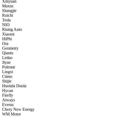
Xinyuan
Maxus
Shangjie
Ruichi
Tesla
NIO
Rising Auto
Xiaomi
HiPhi
Ora
Geometry
Qiantu
Ledao
Jiyue
Polestar
Lingxi
Ciimo
Shijie
Huolala Duola
Hycan
Firefly
Aiways
Everus
Chery New Energy
WM Motor