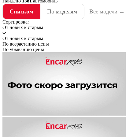
Найдено
1381
автомобиль
Списком
По моделям
Все модели →
Сортировка:
От новых к старым
От новых к старым
По возрастанию цены
По убыванию цены