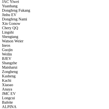
JAC Yiwei
Yuanhang
Dongfeng Fukang
Jinhu EV
Dongfeng Nami
Xin Gonow
Chery QQ
Lingshi
Shengtang
Watson Weier
Ineos
Guojin
Weilin
BJEV
Shangzhe
Maisharui
Zongheng
Kasheng
Kachi
Xiaoao
Anaya
JMC EV
Longcui
Bafeite
ALPINA