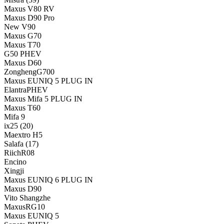
Maxus V80 RV
Maxus D90 Pro
New V90
Maxus G70
Maxus T70
G50 PHEV
Maxus D60
ZonghengG700
Maxus EUNIQ 5 PLUG IN
ElantraPHEV
Maxus Mifa 5 PLUG IN
Maxus T60
Mifa 9
ix25
(20)
Maextro H5
Salafa
(17)
RiichR08
Encino
Xingji
Maxus EUNIQ 6 PLUG IN
Maxus D90
Vito Shangzhe
MaxusRG10
Maxus EUNIQ 5