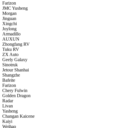
Farizon
JMC Yusheng
Morgan
Jinguan
Xingchi
Joylong
Armadillo
AUXUN
Zhongfang RV
Tuku RV
ZX Auto
Geely Galaxy
Sinotruk
Jetour Shanhai
Shangzhe
Bafeite
Farizon
Chery Fulwin
Golden Dragon
Radar
Livan
Yasheng
Changan Kaicene
Kaiyi
Weihao