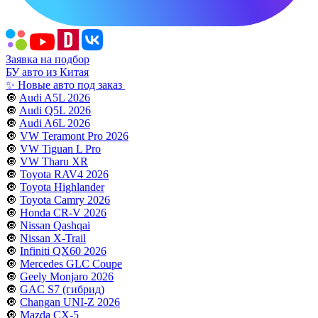
Заявка на подбор
БУ авто из Китая
✨ Новые авто под заказ
🔘
Audi A5L 2026
🔘
Audi Q5L 2026
🔘
Audi A6L 2026
🔘
VW Teramont Pro 2026
🔘
VW Tiguan L Pro
🔘
VW Tharu XR
🔘
Toyota RAV4 2026
🔘
Toyota Highlander
🔘
Toyota Camry 2026
🔘
Honda CR-V 2026
🔘
Nissan Qashqai
🔘
Nissan X-Trail
🔘
Infiniti QX60 2026
🔘
Mercedes GLC Coupe
🔘
Geely Monjaro 2026
🔘
GAC S7 (гибрид)
🔘
Changan UNI-Z 2026
🔘
Mazda CX-5