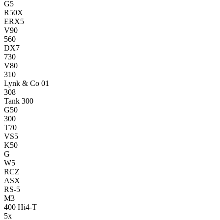
G5
R50X
ERX5
V90
560
DX7
730
V80
310
Lynk & Co 01
308
Tank 300
G50
300
T70
VS5
K50
G
W5
RCZ
ASX
RS-5
M3
400 Hi4-T
5x