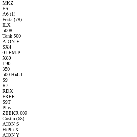
MKZ
ES
A6
(1)
Festa
(78)
ILX
5008
Tank 500
AION V
SX4
01 EM-P
X80
L90
350
500 Hi4-T
S9
R7
RDX
FREE
S9T
Plus
ZEEKR 009
Custin
(68)
AION S
HiPhi X
AION Y