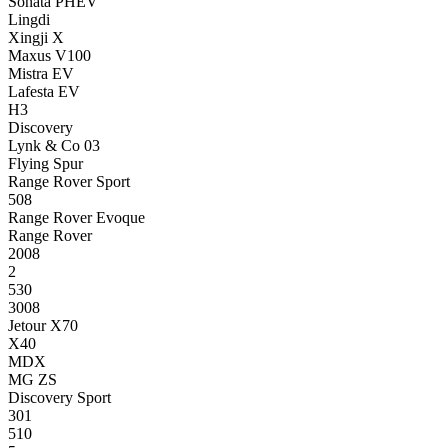
Sonata PHEV
Lingdi
Xingji X
Maxus V100
Mistra EV
Lafesta EV
H3
Discovery
Lynk & Co 03
Flying Spur
Range Rover Sport
508
Range Rover Evoque
Range Rover
2008
2
530
3008
Jetour X70
X40
MDX
MG ZS
Discovery Sport
301
510