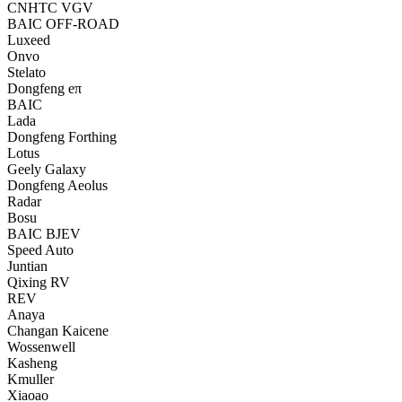
CNHTC VGV
BAIC OFF-ROAD
Luxeed
Onvo
Stelato
Dongfeng eπ
BAIC
Lada
Dongfeng Forthing
Lotus
Geely Galaxy
Dongfeng Aeolus
Radar
Bosu
BAIC BJEV
Speed Auto
Juntian
Qixing RV
REV
Anaya
Changan Kaicene
Wossenwell
Kasheng
Kmuller
Xiaoao