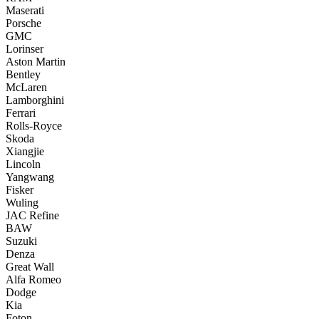
Maserati
Porsche
GMC
Lorinser
Aston Martin
Bentley
McLaren
Lamborghini
Ferrari
Rolls-Royce
Skoda
Xiangjie
Lincoln
Yangwang
Fisker
Wuling
JAC Refine
BAW
Suzuki
Denza
Great Wall
Alfa Romeo
Dodge
Kia
Foton