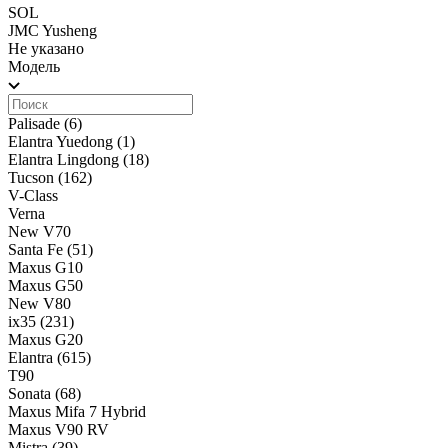
SOL
JMC Yusheng
Не указано
Модель
Palisade
(6)
Elantra Yuedong
(1)
Elantra Lingdong
(18)
Tucson
(162)
V-Class
Verna
New V70
Santa Fe
(51)
Maxus G10
Maxus G50
New V80
ix35
(231)
Maxus G20
Elantra
(615)
T90
Sonata
(68)
Maxus Mifa 7 Hybrid
Maxus V90 RV
Mistra
(39)