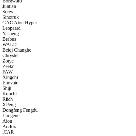
Borgward
Juntian
Seres
Sinotruk
GAC Aion Hyper
Leopaard
Yasheng
Brabus
WALD
Beiqi Changhe
Chrysler
Zotye
Zeekr
FAW
Xingchi
Enovate
Shiji
Kunchi
Riich
XPeng
Dongfeng Fengdu
Limgene
Aion
Arcfox
iCAR