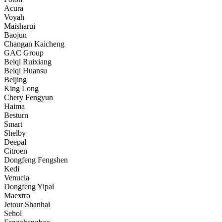
Acura
Voyah
Maisharui
Baojun
Changan Kaicheng
GAC Group
Beiqi Ruixiang
Beiqi Huansu
Beijing
King Long
Chery Fengyun
Haima
Besturn
Smart
Shelby
Deepal
Citroen
Dongfeng Fengshen
Kedi
Venucia
Dongfeng Yipai
Maextro
Jetour Shanhai
Sehol