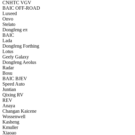
CNHTC VGV
BAIC OFF-ROAD
Luxeed
Onvo
Stelato
Dongfeng eπ
BAIC
Lada
Dongfeng Forthing
Lotus
Geely Galaxy
Dongfeng Aeolus
Radar
Bosu
BAIC BJEV
Speed Auto
Juntian
Qixing RV
REV
Anaya
Changan Kaicene
Wossenwell
Kasheng
Kmuller
Xiaoao