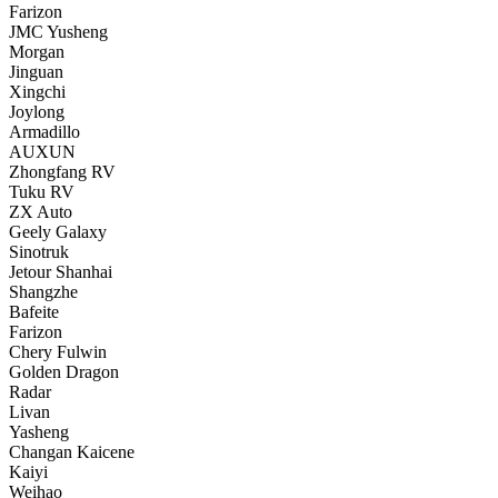
Farizon
JMC Yusheng
Morgan
Jinguan
Xingchi
Joylong
Armadillo
AUXUN
Zhongfang RV
Tuku RV
ZX Auto
Geely Galaxy
Sinotruk
Jetour Shanhai
Shangzhe
Bafeite
Farizon
Chery Fulwin
Golden Dragon
Radar
Livan
Yasheng
Changan Kaicene
Kaiyi
Weihao