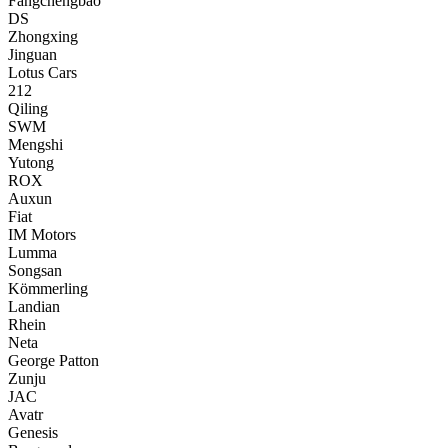
Fangchengbao
DS
Zhongxing
Jinguan
Lotus Cars
212
Qiling
SWM
Mengshi
Yutong
ROX
Auxun
Fiat
IM Motors
Lumma
Songsan
Kömmerling
Landian
Rhein
Neta
George Patton
Zunju
JAC
Avatr
Genesis