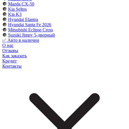
🔘
Mazda CX-50
🔘
Kia Seltos
🔘
Kia K3
🔘
Hyundai Elantra
🔘
Hyundai Santa Fe 2026
🔘
Mitsubishi Eclipse Cross
🔘
Suzuki Jimny 5-дверный
✅ Авто в наличии
О нас
Отзывы
Как заказать
Кредит
Контакты