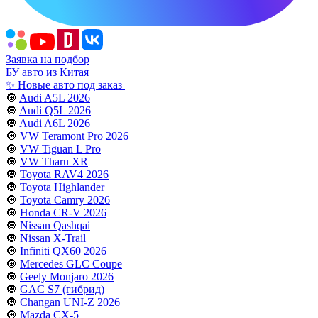
Заявка на подбор
БУ авто из Китая
✨ Новые авто под заказ
🔘
Audi A5L 2026
🔘
Audi Q5L 2026
🔘
Audi A6L 2026
🔘
VW Teramont Pro 2026
🔘
VW Tiguan L Pro
🔘
VW Tharu XR
🔘
Toyota RAV4 2026
🔘
Toyota Highlander
🔘
Toyota Camry 2026
🔘
Honda CR-V 2026
🔘
Nissan Qashqai
🔘
Nissan X-Trail
🔘
Infiniti QX60 2026
🔘
Mercedes GLC Coupe
🔘
Geely Monjaro 2026
🔘
GAC S7 (гибрид)
🔘
Changan UNI-Z 2026
🔘
Mazda CX-5