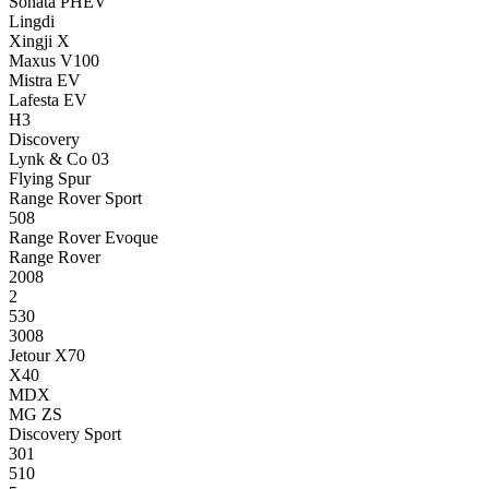
Sonata PHEV
Lingdi
Xingji X
Maxus V100
Mistra EV
Lafesta EV
H3
Discovery
Lynk & Co 03
Flying Spur
Range Rover Sport
508
Range Rover Evoque
Range Rover
2008
2
530
3008
Jetour X70
X40
MDX
MG ZS
Discovery Sport
301
510