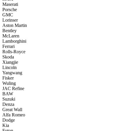
Maserati
Porsche
GMC
Lorinser
Aston Martin
Bentley
McLaren
Lamborghini
Ferrari
Rolls-Royce
Skoda
Xiangjie
Lincoln
Yangwang
Fisker
Wuling
JAC Refine
BAW
Suzuki
Denza
Great Wall
Alfa Romeo
Dodge
Kia
Foton