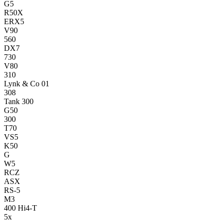
G5
R50X
ERX5
V90
560
DX7
730
V80
310
Lynk & Co 01
308
Tank 300
G50
300
T70
VS5
K50
G
W5
RCZ
ASX
RS-5
M3
400 Hi4-T
5x