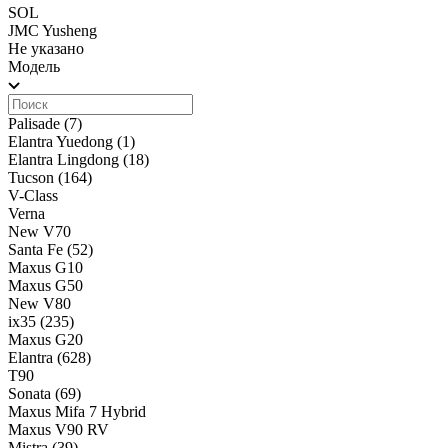
SOL
JMC Yusheng
Не указано
Модель
Palisade
(7)
Elantra Yuedong
(1)
Elantra Lingdong
(18)
Tucson
(164)
V-Class
Verna
New V70
Santa Fe
(52)
Maxus G10
Maxus G50
New V80
ix35
(235)
Maxus G20
Elantra
(628)
T90
Sonata
(69)
Maxus Mifa 7 Hybrid
Maxus V90 RV
Mistra
(39)