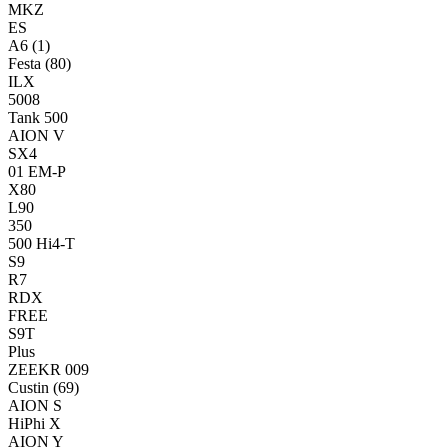
MKZ
ES
A6
(1)
Festa
(80)
ILX
5008
Tank 500
AION V
SX4
01 EM-P
X80
L90
350
500 Hi4-T
S9
R7
RDX
FREE
S9T
Plus
ZEEKR 009
Custin
(69)
AION S
HiPhi X
AION Y