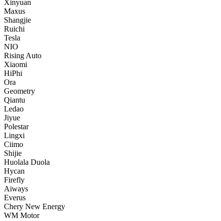
Xinyuan
Maxus
Shangjie
Ruichi
Tesla
NIO
Rising Auto
Xiaomi
HiPhi
Ora
Geometry
Qiantu
Ledao
Jiyue
Polestar
Lingxi
Ciimo
Shijie
Huolala Duola
Hycan
Firefly
Aiways
Everus
Chery New Energy
WM Motor