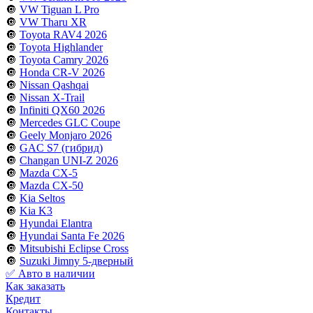
🔘
VW Tiguan L Pro
🔘
VW Tharu XR
🔘
Toyota RAV4 2026
🔘
Toyota Highlander
🔘
Toyota Camry 2026
🔘
Honda CR-V 2026
🔘
Nissan Qashqai
🔘
Nissan X-Trail
🔘
Infiniti QX60 2026
🔘
Mercedes GLC Coupe
🔘
Geely Monjaro 2026
🔘
GAC S7 (гибрид)
🔘
Changan UNI-Z 2026
🔘
Mazda CX-5
🔘
Mazda CX-50
🔘
Kia Seltos
🔘
Kia K3
🔘
Hyundai Elantra
🔘
Hyundai Santa Fe 2026
🔘
Mitsubishi Eclipse Cross
🔘
Suzuki Jimny 5-дверный
✅ Авто в наличии
Как заказать
Кредит
Контакты