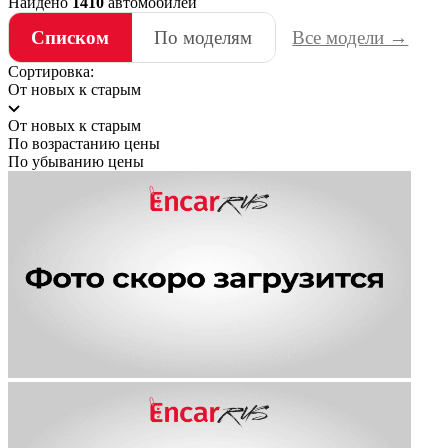
Найдено
1410
автомобилей
Списком
По моделям
Все модели →
Сортировка:
От новых к старым
От новых к старым
По возрастанию цены
По убыванию цены