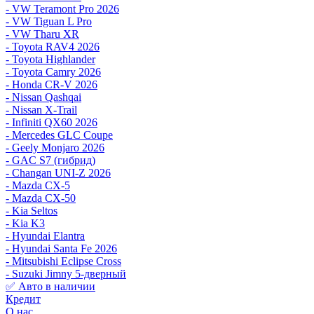
- VW Teramont Pro 2026
- VW Tiguan L Pro
- VW Tharu XR
- Toyota RAV4 2026
- Toyota Highlander
- Toyota Camry 2026
- Honda CR-V 2026
- Nissan Qashqai
- Nissan X-Trail
- Infiniti QX60 2026
- Mercedes GLC Coupe
- Geely Monjaro 2026
- GAC S7 (гибрид)
- Changan UNI-Z 2026
- Mazda CX-5
- Mazda CX-50
- Kia Seltos
- Kia K3
- Hyundai Elantra
- Hyundai Santa Fe 2026
- Mitsubishi Eclipse Cross
- Suzuki Jimny 5-дверный
✅ Авто в наличии
Кредит
О нас