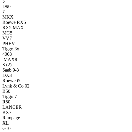
5
D90
7
MKX
Roewe RX5
RX5 MAX
MG5
VV7
PHEV
Tiggo 3x
4008
iMAX8
S
(2)
Saab 9-3
DX3
Roewe i5
Lynk & Co 02
B50
Tiggo 7
R50
LANCER
BX7
Rampage
XL
G10