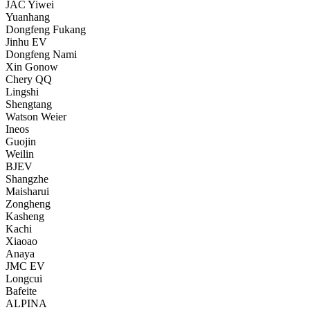
JAC Yiwei
Yuanhang
Dongfeng Fukang
Jinhu EV
Dongfeng Nami
Xin Gonow
Chery QQ
Lingshi
Shengtang
Watson Weier
Ineos
Guojin
Weilin
BJEV
Shangzhe
Maisharui
Zongheng
Kasheng
Kachi
Xiaoao
Anaya
JMC EV
Longcui
Bafeite
ALPINA