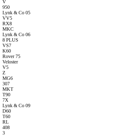
V
950
Lynk & Co 05
VV5
RX8
MKC
Lynk & Co 06
8 PLUS
VS7
K60
Rover 75
Veloster
V5
Z
MG6
307
MKT
T90
7X
Lynk & Co 09
D60
T60
RL
408
3