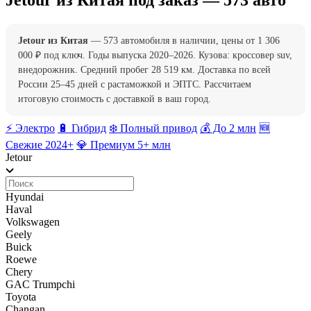
Jetour из Китая под заказ — 573 авто
Jetour из Китая
— 573 автомобиля в наличии, цены от 1 306
000 ₽ под ключ. Годы выпуска 2020–2026. Кузова: кроссовер suv,
внедорожник. Средний пробег 28 519 км. Доставка по всей
России 25–45 дней с растаможкой и ЭПТС. Рассчитаем
итоговую стоимость с доставкой в ваш город.
⚡️ Электро
🔋 Гибрид
❄️ Полный привод
💰 До 2 млн
🆕
Свежие 2024+
💎 Премиум 5+ млн
Jetour
Hyundai
Haval
Volkswagen
Geely
Buick
Roewe
Chery
GAC Trumpchi
Toyota
Changan