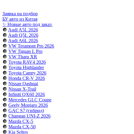
Заявка на подбор
БУ авто из Китая
✨ Новые авто под заказ
🔘
Audi A5L 2026
🔘
Audi Q5L 2026
🔘
Audi A6L 2026
🔘
VW Teramont Pro 2026
🔘
VW Tiguan L Pro
🔘
VW Tharu XR
🔘
Toyota RAV4 2026
🔘
Toyota Highlander
🔘
Toyota Camry 2026
🔘
Honda CR-V 2026
🔘
Nissan Qashqai
🔘
Nissan X-Trail
🔘
Infiniti QX60 2026
🔘
Mercedes GLC Coupe
🔘
Geely Monjaro 2026
🔘
GAC S7 (гибрид)
🔘
Changan UNI-Z 2026
🔘
Mazda CX-5
🔘
Mazda CX-50
🔘
Kia Seltos