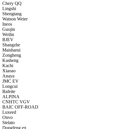
Chery QQ
Lingshi
Shengtang
Watson Weier
Ineos
Guojin
Weilin
BJEV
Shangzhe
Maisharui
Zongheng
Kasheng
Kachi
Xiaoao
Anaya
JMC EV
Longcui
Bafeite
ALPINA
CNHTC VGV
BAIC OFF-ROAD
Luxeed
Onvo
Stelato
Dongfeng eπ