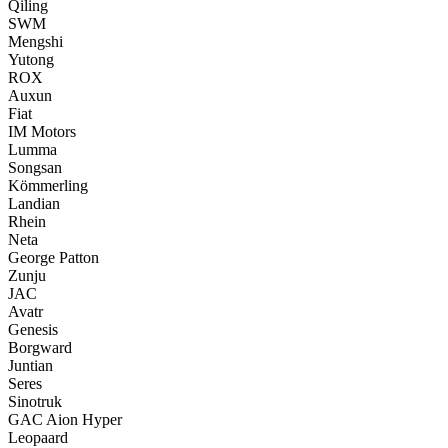
Qiling
SWM
Mengshi
Yutong
ROX
Auxun
Fiat
IM Motors
Lumma
Songsan
Kömmerling
Landian
Rhein
Neta
George Patton
Zunju
JAC
Avatr
Genesis
Borgward
Juntian
Seres
Sinotruk
GAC Aion Hyper
Leopaard