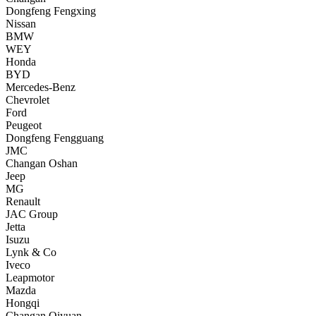
Dongfeng Fengxing
Nissan
BMW
WEY
Honda
BYD
Mercedes-Benz
Chevrolet
Ford
Peugeot
Dongfeng Fengguang
JMC
Changan Oshan
Jeep
MG
Renault
JAC Group
Jetta
Isuzu
Lynk & Co
Iveco
Leapmotor
Mazda
Hongqi
Changan Qiyuan