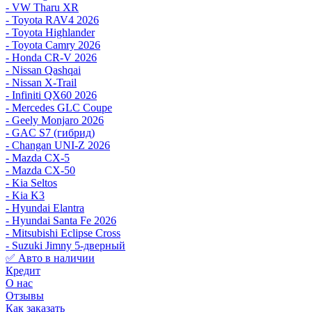
- VW Tharu XR
- Toyota RAV4 2026
- Toyota Highlander
- Toyota Camry 2026
- Honda CR-V 2026
- Nissan Qashqai
- Nissan X-Trail
- Infiniti QX60 2026
- Mercedes GLC Coupe
- Geely Monjaro 2026
- GAC S7 (гибрид)
- Changan UNI-Z 2026
- Mazda CX-5
- Mazda CX-50
- Kia Seltos
- Kia K3
- Hyundai Elantra
- Hyundai Santa Fe 2026
- Mitsubishi Eclipse Cross
- Suzuki Jimny 5-дверный
✅ Авто в наличии
Кредит
О нас
Отзывы
Как заказать