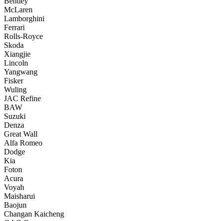
Bentley
McLaren
Lamborghini
Ferrari
Rolls-Royce
Skoda
Xiangjie
Lincoln
Yangwang
Fisker
Wuling
JAC Refine
BAW
Suzuki
Denza
Great Wall
Alfa Romeo
Dodge
Kia
Foton
Acura
Voyah
Maisharui
Baojun
Changan Kaicheng