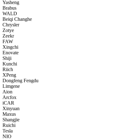
Yasheng
Brabus
WALD
Beiqi Changhe
Chrysler
Zotye
Zeekr
FAW
Xingchi
Enovate
Shiji
Kunchi
Riich
XPeng
Dongfeng Fengdu
Limgene
Aion
Arcfox
iCAR
Xinyuan
Maxus
Shangjie
Ruichi
Tesla
NIO