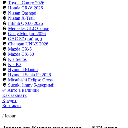
🔘
Toyota Camry 2026
🔘
Honda CR-V 2026
🔘
Nissan Qashqai
🔘
Nissan X-Trail
🔘
Infiniti QX60 2026
🔘
Mercedes GLC Coupe
🔘
Geely Monjaro 2026
🔘
GAC S7 (гибрид)
🔘
Changan UNI-Z 2026
🔘
Mazda CX-5
🔘
Mazda CX-50
🔘
Kia Seltos
🔘
Kia K3
🔘
Hyundai Elantra
🔘
Hyundai Santa Fe 2026
🔘
Mitsubishi Eclipse Cross
🔘
Suzuki Jimny 5-дверный
✅ Авто в наличии
Как заказать
Кредит
Контакты
/
Jetour