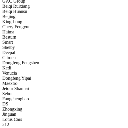
GAC Group
Beiqi Ruixiang
Beiqi Huansu
Beijing
King Long
Chery Fengyun
Haima
Besturn
Smart
Shelby
Deepal
Citroen
Dongfeng Fengshen
Kedi
Venucia
Dongfeng Yipai
Maextro
Jetour Shanhai
Sehol
Fangchengbao
DS
Zhongxing
Jinguan
Lotus Cars
212