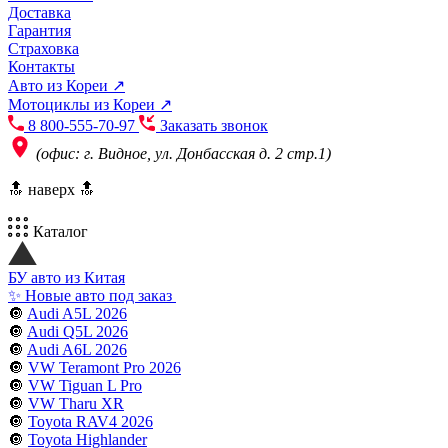
Доставка
Гарантия
Страховка
Контакты
Авто из Кореи ↗
Мотоциклы из Кореи ↗
8 800-555-70-97
Заказать звонок
(офис: г. Видное, ул. Донбасская д. 2 стр.1)
🔝 наверх 🔝
Каталог
БУ авто из Китая
✨ Новые авто под заказ
🔘
Audi A5L 2026
🔘
Audi Q5L 2026
🔘
Audi A6L 2026
🔘
VW Teramont Pro 2026
🔘
VW Tiguan L Pro
🔘
VW Tharu XR
🔘
Toyota RAV4 2026
🔘
Toyota Highlander