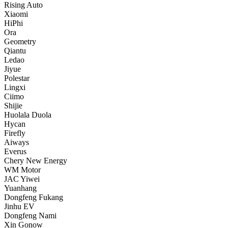
Rising Auto
Xiaomi
HiPhi
Ora
Geometry
Qiantu
Ledao
Jiyue
Polestar
Lingxi
Ciimo
Shijie
Huolala Duola
Hycan
Firefly
Aiways
Everus
Chery New Energy
WM Motor
JAC Yiwei
Yuanhang
Dongfeng Fukang
Jinhu EV
Dongfeng Nami
Xin Gonow