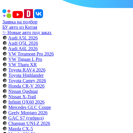
Заявка на подбор
БУ авто из Китая
✨ Новые авто под заказ
🔘
Audi A5L 2026
🔘
Audi Q5L 2026
🔘
Audi A6L 2026
🔘
VW Teramont Pro 2026
🔘
VW Tiguan L Pro
🔘
VW Tharu XR
🔘
Toyota RAV4 2026
🔘
Toyota Highlander
🔘
Toyota Camry 2026
🔘
Honda CR-V 2026
🔘
Nissan Qashqai
🔘
Nissan X-Trail
🔘
Infiniti QX60 2026
🔘
Mercedes GLC Coupe
🔘
Geely Monjaro 2026
🔘
GAC S7 (гибрид)
🔘
Changan UNI-Z 2026
🔘
Mazda CX-5