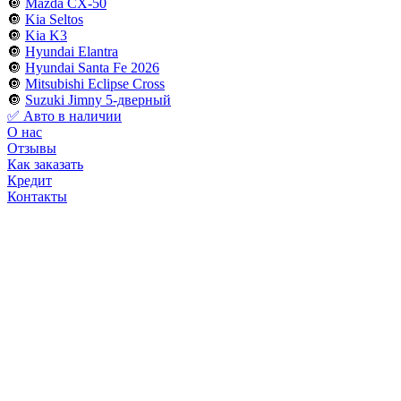
🔘
Mazda CX-50
🔘
Kia Seltos
🔘
Kia K3
🔘
Hyundai Elantra
🔘
Hyundai Santa Fe 2026
🔘
Mitsubishi Eclipse Cross
🔘
Suzuki Jimny 5-дверный
✅ Авто в наличии
О нас
Отзывы
Как заказать
Кредит
Контакты