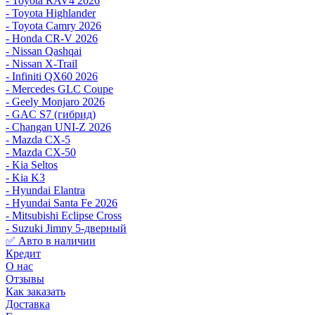
- Toyota RAV4 2026
- Toyota Highlander
- Toyota Camry 2026
- Honda CR-V 2026
- Nissan Qashqai
- Nissan X-Trail
- Infiniti QX60 2026
- Mercedes GLC Coupe
- Geely Monjaro 2026
- GAC S7 (гибрид)
- Changan UNI-Z 2026
- Mazda CX-5
- Mazda CX-50
- Kia Seltos
- Kia K3
- Hyundai Elantra
- Hyundai Santa Fe 2026
- Mitsubishi Eclipse Cross
- Suzuki Jimny 5-дверный
✅ Авто в наличии
Кредит
О нас
Отзывы
Как заказать
Доставка