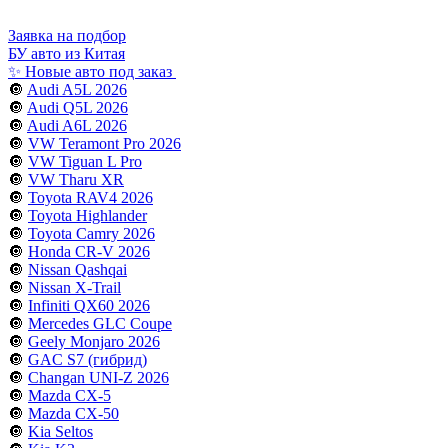
Заявка на подбор
БУ авто из Китая
✨ Новые авто под заказ
🔘
Audi A5L 2026
🔘
Audi Q5L 2026
🔘
Audi A6L 2026
🔘
VW Teramont Pro 2026
🔘
VW Tiguan L Pro
🔘
VW Tharu XR
🔘
Toyota RAV4 2026
🔘
Toyota Highlander
🔘
Toyota Camry 2026
🔘
Honda CR-V 2026
🔘
Nissan Qashqai
🔘
Nissan X-Trail
🔘
Infiniti QX60 2026
🔘
Mercedes GLC Coupe
🔘
Geely Monjaro 2026
🔘
GAC S7 (гибрид)
🔘
Changan UNI-Z 2026
🔘
Mazda CX-5
🔘
Mazda CX-50
🔘
Kia Seltos