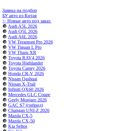
Заявка на подбор
БУ авто из Китая
✨ Новые авто под заказ
🔘
Audi A5L 2026
🔘
Audi Q5L 2026
🔘
Audi A6L 2026
🔘
VW Teramont Pro 2026
🔘
VW Tiguan L Pro
🔘
VW Tharu XR
🔘
Toyota RAV4 2026
🔘
Toyota Highlander
🔘
Toyota Camry 2026
🔘
Honda CR-V 2026
🔘
Nissan Qashqai
🔘
Nissan X-Trail
🔘
Infiniti QX60 2026
🔘
Mercedes GLC Coupe
🔘
Geely Monjaro 2026
🔘
GAC S7 (гибрид)
🔘
Changan UNI-Z 2026
🔘
Mazda CX-5
🔘
Mazda CX-50
🔘
Kia Seltos