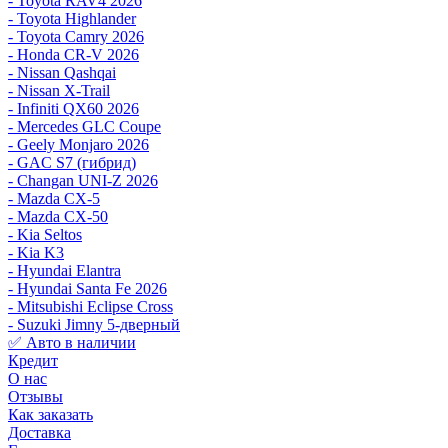
- Toyota RAV4 2026
- Toyota Highlander
- Toyota Camry 2026
- Honda CR-V 2026
- Nissan Qashqai
- Nissan X-Trail
- Infiniti QX60 2026
- Mercedes GLC Coupe
- Geely Monjaro 2026
- GAC S7 (гибрид)
- Changan UNI-Z 2026
- Mazda CX-5
- Mazda CX-50
- Kia Seltos
- Kia K3
- Hyundai Elantra
- Hyundai Santa Fe 2026
- Mitsubishi Eclipse Cross
- Suzuki Jimny 5-дверный
✅ Авто в наличии
Кредит
О нас
Отзывы
Как заказать
Доставка