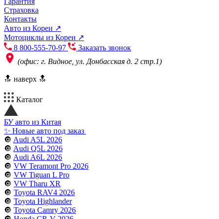
Гарантия
Страховка
Контакты
Авто из Кореи ↗
Мотоциклы из Кореи ↗
8 800-555-70-97
Заказать звонок
(офис: г. Видное, ул. Донбасская д. 2 стр.1)
🔝 наверх 🔝
Каталог
БУ авто из Китая
✨ Новые авто под заказ
🔘
Audi A5L 2026
🔘
Audi Q5L 2026
🔘
Audi A6L 2026
🔘
VW Teramont Pro 2026
🔘
VW Tiguan L Pro
🔘
VW Tharu XR
🔘
Toyota RAV4 2026
🔘
Toyota Highlander
🔘
Toyota Camry 2026
🔘
Honda CR-V 2026