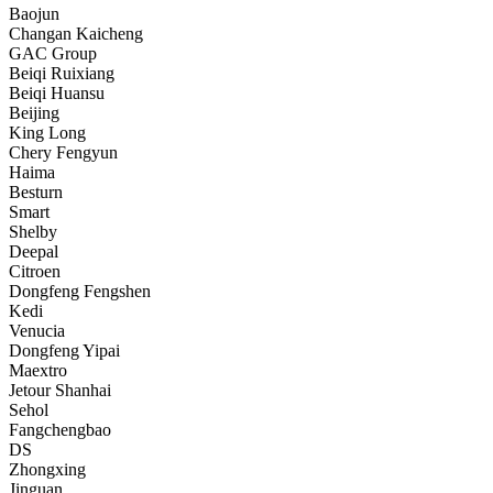
Baojun
Changan Kaicheng
GAC Group
Beiqi Ruixiang
Beiqi Huansu
Beijing
King Long
Chery Fengyun
Haima
Besturn
Smart
Shelby
Deepal
Citroen
Dongfeng Fengshen
Kedi
Venucia
Dongfeng Yipai
Maextro
Jetour Shanhai
Sehol
Fangchengbao
DS
Zhongxing
Jinguan