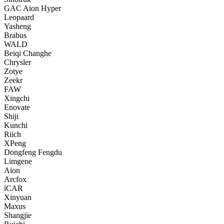
GAC Aion Hyper
Leopaard
Yasheng
Brabus
WALD
Beiqi Changhe
Chrysler
Zotye
Zeekr
FAW
Xingchi
Enovate
Shiji
Kunchi
Riich
XPeng
Dongfeng Fengdu
Limgene
Aion
Arcfox
iCAR
Xinyuan
Maxus
Shangjie