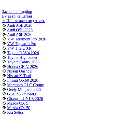
Заявка на подбор
БУ авто из Китая
✨ Новые авто под заказ
🔘
Audi A5L 2026
🔘
Audi Q5L 2026
🔘
Audi A6L 2026
🔘
VW Teramont Pro 2026
🔘
VW Tiguan L Pro
🔘
VW Tharu XR
🔘
Toyota RAV4 2026
🔘
Toyota Highlander
🔘
Toyota Camry 2026
🔘
Honda CR-V 2026
🔘
Nissan Qashqai
🔘
Nissan X-Trail
🔘
Infiniti QX60 2026
🔘
Mercedes GLC Coupe
🔘
Geely Monjaro 2026
🔘
GAC S7 (гибрид)
🔘
Changan UNI-Z 2026
🔘
Mazda CX-5
🔘
Mazda CX-50
🔘
Kia Seltos