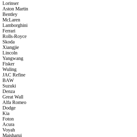
Lorinser
Aston Martin
Bentley
McLaren
Lamborghini
Ferrari
Rolls-Royce
Skoda
Xiangjie
Lincoln
Yangwang
Fisker
Wuling
JAC Refine
BAW
Suzuki
Denza
Great Wall
Alfa Romeo
Dodge
Kia
Foton
Acura
Voyah
Maisharui