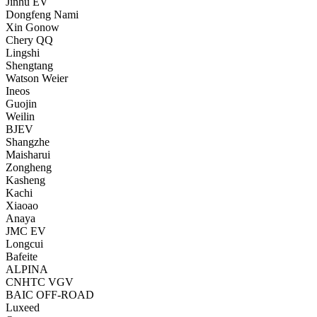
Jinhu EV
Dongfeng Nami
Xin Gonow
Chery QQ
Lingshi
Shengtang
Watson Weier
Ineos
Guojin
Weilin
BJEV
Shangzhe
Maisharui
Zongheng
Kasheng
Kachi
Xiaoao
Anaya
JMC EV
Longcui
Bafeite
ALPINA
CNHTC VGV
BAIC OFF-ROAD
Luxeed