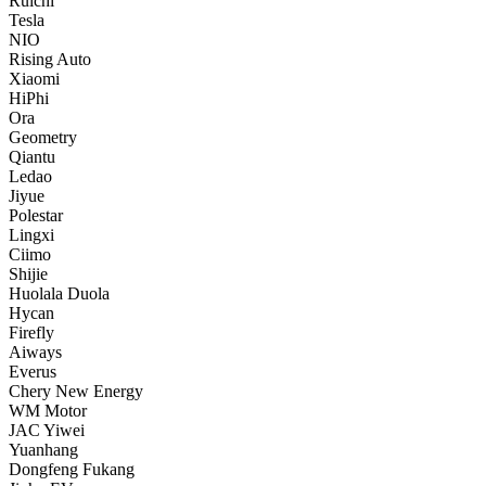
Ruichi
Tesla
NIO
Rising Auto
Xiaomi
HiPhi
Ora
Geometry
Qiantu
Ledao
Jiyue
Polestar
Lingxi
Ciimo
Shijie
Huolala Duola
Hycan
Firefly
Aiways
Everus
Chery New Energy
WM Motor
JAC Yiwei
Yuanhang
Dongfeng Fukang