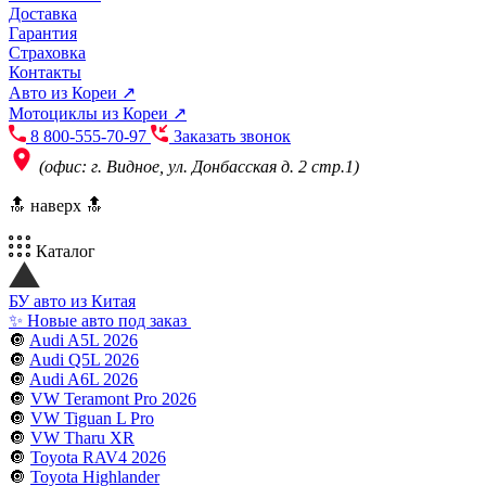
Доставка
Гарантия
Страховка
Контакты
Авто из Кореи ↗
Мотоциклы из Кореи ↗
8 800-555-70-97
Заказать звонок
(офис: г. Видное, ул. Донбасская д. 2 стр.1)
🔝 наверх 🔝
Каталог
БУ авто из Китая
✨ Новые авто под заказ
🔘
Audi A5L 2026
🔘
Audi Q5L 2026
🔘
Audi A6L 2026
🔘
VW Teramont Pro 2026
🔘
VW Tiguan L Pro
🔘
VW Tharu XR
🔘
Toyota RAV4 2026
🔘
Toyota Highlander