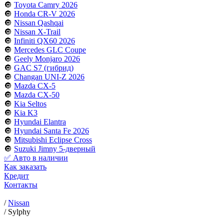
🔘
Toyota Camry 2026
🔘
Honda CR-V 2026
🔘
Nissan Qashqai
🔘
Nissan X-Trail
🔘
Infiniti QX60 2026
🔘
Mercedes GLC Coupe
🔘
Geely Monjaro 2026
🔘
GAC S7 (гибрид)
🔘
Changan UNI-Z 2026
🔘
Mazda CX-5
🔘
Mazda CX-50
🔘
Kia Seltos
🔘
Kia K3
🔘
Hyundai Elantra
🔘
Hyundai Santa Fe 2026
🔘
Mitsubishi Eclipse Cross
🔘
Suzuki Jimny 5-дверный
✅ Авто в наличии
Как заказать
Кредит
Контакты
/
Nissan
/
Sylphy