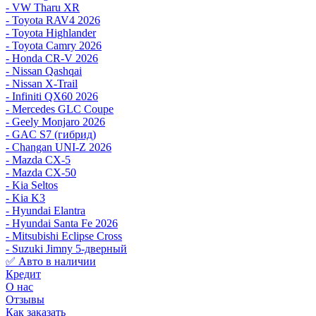
- VW Tharu XR
- Toyota RAV4 2026
- Toyota Highlander
- Toyota Camry 2026
- Honda CR-V 2026
- Nissan Qashqai
- Nissan X-Trail
- Infiniti QX60 2026
- Mercedes GLC Coupe
- Geely Monjaro 2026
- GAC S7 (гибрид)
- Changan UNI-Z 2026
- Mazda CX-5
- Mazda CX-50
- Kia Seltos
- Kia K3
- Hyundai Elantra
- Hyundai Santa Fe 2026
- Mitsubishi Eclipse Cross
- Suzuki Jimny 5-дверный
✅ Авто в наличии
Кредит
О нас
Отзывы
Как заказать