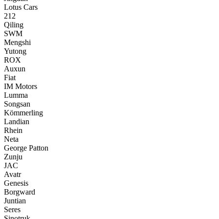
Lotus Cars
212
Qiling
SWM
Mengshi
Yutong
ROX
Auxun
Fiat
IM Motors
Lumma
Songsan
Kömmerling
Landian
Rhein
Neta
George Patton
Zunju
JAC
Avatr
Genesis
Borgward
Juntian
Seres
Sinotruk