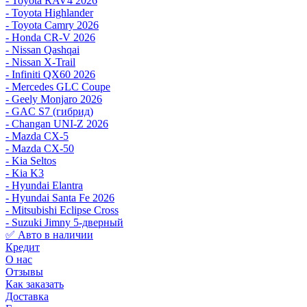
- Toyota RAV4 2026
- Toyota Highlander
- Toyota Camry 2026
- Honda CR-V 2026
- Nissan Qashqai
- Nissan X-Trail
- Infiniti QX60 2026
- Mercedes GLC Coupe
- Geely Monjaro 2026
- GAC S7 (гибрид)
- Changan UNI-Z 2026
- Mazda CX-5
- Mazda CX-50
- Kia Seltos
- Kia K3
- Hyundai Elantra
- Hyundai Santa Fe 2026
- Mitsubishi Eclipse Cross
- Suzuki Jimny 5-дверный
✅ Авто в наличии
Кредит
О нас
Отзывы
Как заказать
Доставка