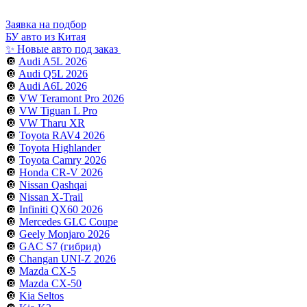
Заявка на подбор
БУ авто из Китая
✨ Новые авто под заказ
🔘
Audi A5L 2026
🔘
Audi Q5L 2026
🔘
Audi A6L 2026
🔘
VW Teramont Pro 2026
🔘
VW Tiguan L Pro
🔘
VW Tharu XR
🔘
Toyota RAV4 2026
🔘
Toyota Highlander
🔘
Toyota Camry 2026
🔘
Honda CR-V 2026
🔘
Nissan Qashqai
🔘
Nissan X-Trail
🔘
Infiniti QX60 2026
🔘
Mercedes GLC Coupe
🔘
Geely Monjaro 2026
🔘
GAC S7 (гибрид)
🔘
Changan UNI-Z 2026
🔘
Mazda CX-5
🔘
Mazda CX-50
🔘
Kia Seltos