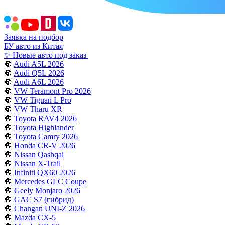
Заявка на подбор
БУ авто из Китая
✨ Новые авто под заказ
🔘
Audi A5L 2026
🔘
Audi Q5L 2026
🔘
Audi A6L 2026
🔘
VW Teramont Pro 2026
🔘
VW Tiguan L Pro
🔘
VW Tharu XR
🔘
Toyota RAV4 2026
🔘
Toyota Highlander
🔘
Toyota Camry 2026
🔘
Honda CR-V 2026
🔘
Nissan Qashqai
🔘
Nissan X-Trail
🔘
Infiniti QX60 2026
🔘
Mercedes GLC Coupe
🔘
Geely Monjaro 2026
🔘
GAC S7 (гибрид)
🔘
Changan UNI-Z 2026
🔘
Mazda CX-5