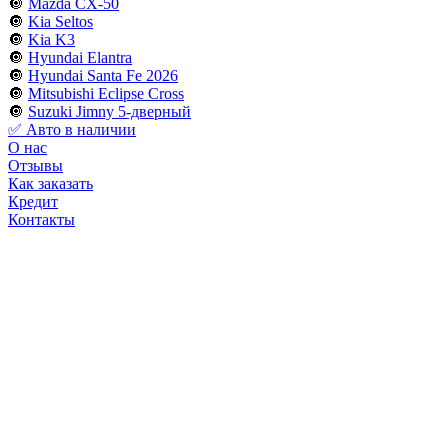
🔘
Mazda CX-50
🔘
Kia Seltos
🔘
Kia K3
🔘
Hyundai Elantra
🔘
Hyundai Santa Fe 2026
🔘
Mitsubishi Eclipse Cross
🔘
Suzuki Jimny 5-дверный
✅ Авто в наличии
О нас
Отзывы
Как заказать
Кредит
Контакты