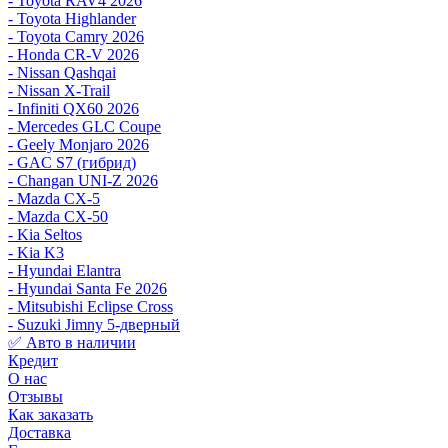
- Toyota RAV4 2026
- Toyota Highlander
- Toyota Camry 2026
- Honda CR-V 2026
- Nissan Qashqai
- Nissan X-Trail
- Infiniti QX60 2026
- Mercedes GLC Coupe
- Geely Monjaro 2026
- GAC S7 (гибрид)
- Changan UNI-Z 2026
- Mazda CX-5
- Mazda CX-50
- Kia Seltos
- Kia K3
- Hyundai Elantra
- Hyundai Santa Fe 2026
- Mitsubishi Eclipse Cross
- Suzuki Jimny 5-дверный
✅ Авто в наличии
Кредит
О нас
Отзывы
Как заказать
Доставка