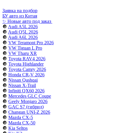
Заявка на подбор
БУ авто из Китая
✨ Новые авто под заказ
🔘
Audi A5L 2026
🔘
Audi Q5L 2026
🔘
Audi A6L 2026
🔘
VW Teramont Pro 2026
🔘
VW Tiguan L Pro
🔘
VW Tharu XR
🔘
Toyota RAV4 2026
🔘
Toyota Highlander
🔘
Toyota Camry 2026
🔘
Honda CR-V 2026
🔘
Nissan Qashqai
🔘
Nissan X-Trail
🔘
Infiniti QX60 2026
🔘
Mercedes GLC Coupe
🔘
Geely Monjaro 2026
🔘
GAC S7 (гибрид)
🔘
Changan UNI-Z 2026
🔘
Mazda CX-5
🔘
Mazda CX-50
🔘
Kia Seltos