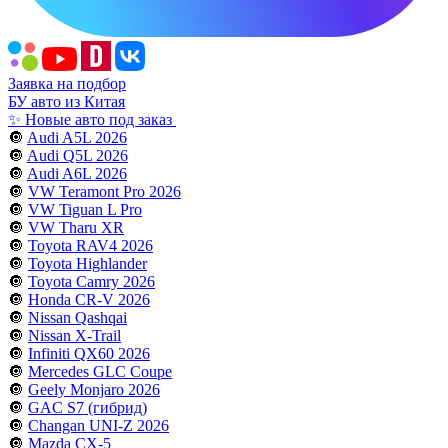
Заявка на подбор
БУ авто из Китая
✨ Новые авто под заказ
🔘
Audi A5L 2026
🔘
Audi Q5L 2026
🔘
Audi A6L 2026
🔘
VW Teramont Pro 2026
🔘
VW Tiguan L Pro
🔘
VW Tharu XR
🔘
Toyota RAV4 2026
🔘
Toyota Highlander
🔘
Toyota Camry 2026
🔘
Honda CR-V 2026
🔘
Nissan Qashqai
🔘
Nissan X-Trail
🔘
Infiniti QX60 2026
🔘
Mercedes GLC Coupe
🔘
Geely Monjaro 2026
🔘
GAC S7 (гибрид)
🔘
Changan UNI-Z 2026
🔘
Mazda CX-5