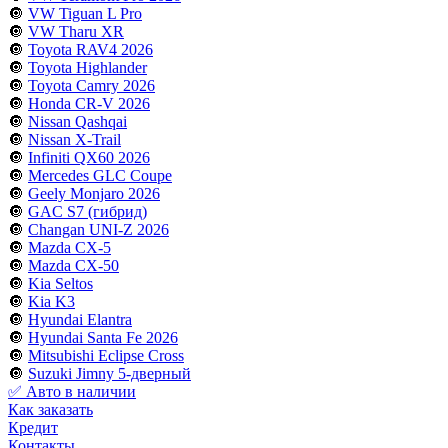
🔘
VW Tiguan L Pro
🔘
VW Tharu XR
🔘
Toyota RAV4 2026
🔘
Toyota Highlander
🔘
Toyota Camry 2026
🔘
Honda CR-V 2026
🔘
Nissan Qashqai
🔘
Nissan X-Trail
🔘
Infiniti QX60 2026
🔘
Mercedes GLC Coupe
🔘
Geely Monjaro 2026
🔘
GAC S7 (гибрид)
🔘
Changan UNI-Z 2026
🔘
Mazda CX-5
🔘
Mazda CX-50
🔘
Kia Seltos
🔘
Kia K3
🔘
Hyundai Elantra
🔘
Hyundai Santa Fe 2026
🔘
Mitsubishi Eclipse Cross
🔘
Suzuki Jimny 5-дверный
✅ Авто в наличии
Как заказать
Кредит
Контакты