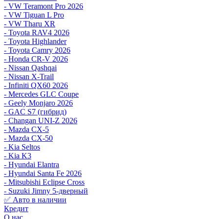
- VW Teramont Pro 2026
- VW Tiguan L Pro
- VW Tharu XR
- Toyota RAV4 2026
- Toyota Highlander
- Toyota Camry 2026
- Honda CR-V 2026
- Nissan Qashqai
- Nissan X-Trail
- Infiniti QX60 2026
- Mercedes GLC Coupe
- Geely Monjaro 2026
- GAC S7 (гибрид)
- Changan UNI-Z 2026
- Mazda CX-5
- Mazda CX-50
- Kia Seltos
- Kia K3
- Hyundai Elantra
- Hyundai Santa Fe 2026
- Mitsubishi Eclipse Cross
- Suzuki Jimny 5-дверный
✅ Авто в наличии
Кредит
О нас