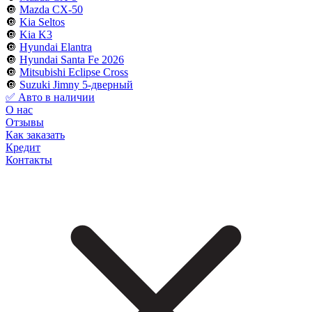
🔘
Mazda CX-50
🔘
Kia Seltos
🔘
Kia K3
🔘
Hyundai Elantra
🔘
Hyundai Santa Fe 2026
🔘
Mitsubishi Eclipse Cross
🔘
Suzuki Jimny 5-дверный
✅ Авто в наличии
О нас
Отзывы
Как заказать
Кредит
Контакты