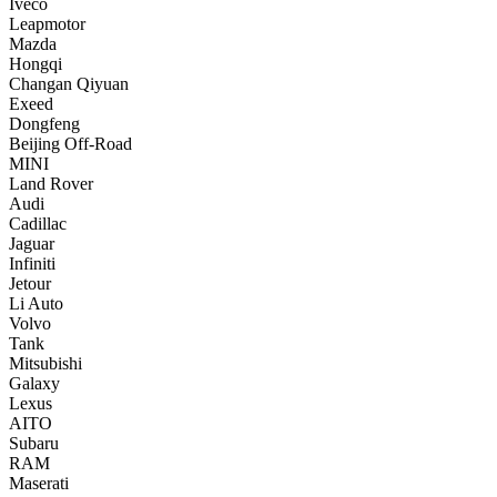
Iveco
Leapmotor
Mazda
Hongqi
Changan Qiyuan
Exeed
Dongfeng
Beijing Off-Road
MINI
Land Rover
Audi
Cadillac
Jaguar
Infiniti
Jetour
Li Auto
Volvo
Tank
Mitsubishi
Galaxy
Lexus
AITO
Subaru
RAM
Maserati