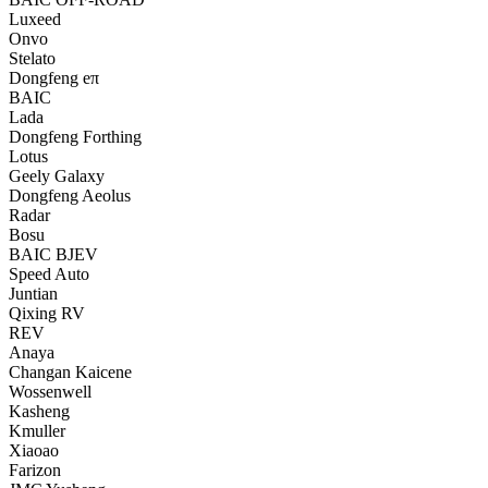
Luxeed
Onvo
Stelato
Dongfeng eπ
BAIC
Lada
Dongfeng Forthing
Lotus
Geely Galaxy
Dongfeng Aeolus
Radar
Bosu
BAIC BJEV
Speed Auto
Juntian
Qixing RV
REV
Anaya
Changan Kaicene
Wossenwell
Kasheng
Kmuller
Xiaoao
Farizon