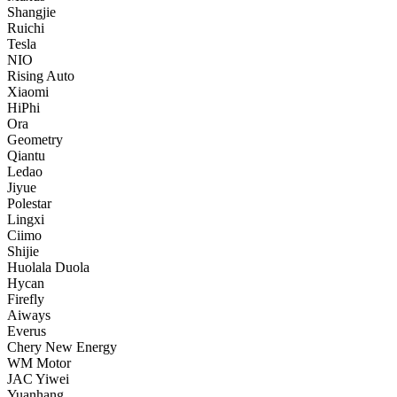
Shangjie
Ruichi
Tesla
NIO
Rising Auto
Xiaomi
HiPhi
Ora
Geometry
Qiantu
Ledao
Jiyue
Polestar
Lingxi
Ciimo
Shijie
Huolala Duola
Hycan
Firefly
Aiways
Everus
Chery New Energy
WM Motor
JAC Yiwei
Yuanhang