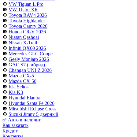
🔘
VW Tiguan L Pro
🔘
VW Tharu XR
🔘
Toyota RAV4 2026
🔘
Toyota Highlander
🔘
Toyota Camry 2026
🔘
Honda CR-V 2026
🔘
Nissan Qashqai
🔘
Nissan X-Trail
🔘
Infiniti QX60 2026
🔘
Mercedes GLC Coupe
🔘
Geely Monjaro 2026
🔘
GAC S7 (гибрид)
🔘
Changan UNI-Z 2026
🔘
Mazda CX-5
🔘
Mazda CX-50
🔘
Kia Seltos
🔘
Kia K3
🔘
Hyundai Elantra
🔘
Hyundai Santa Fe 2026
🔘
Mitsubishi Eclipse Cross
🔘
Suzuki Jimny 5-дверный
✅ Авто в наличии
Как заказать
Кредит
Контакты