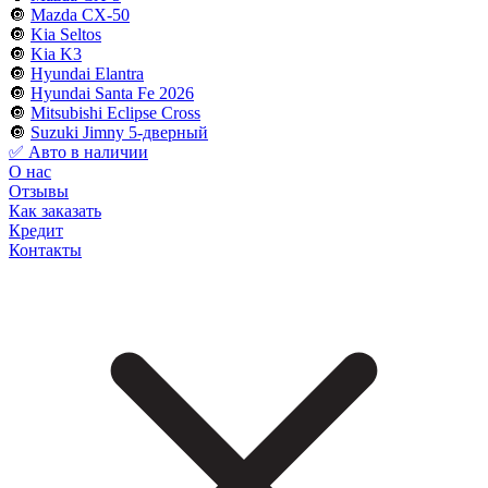
🔘
Mazda CX-50
🔘
Kia Seltos
🔘
Kia K3
🔘
Hyundai Elantra
🔘
Hyundai Santa Fe 2026
🔘
Mitsubishi Eclipse Cross
🔘
Suzuki Jimny 5-дверный
✅ Авто в наличии
О нас
Отзывы
Как заказать
Кредит
Контакты