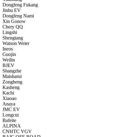
Dongfeng Fukang
Jinhu EV
Dongfeng Nami
Xin Gonow
Chery QQ
Lingshi
Shengtang
Watson Weier
Ineos
Guojin
Weilin
BJEV
Shangzhe
Maisharui
Zongheng
Kasheng
Kachi
Xiaoao
Anaya
JMC EV
Longcui
Bafeite
ALPINA
CNHTC VGV
BAIC OFF-ROAD