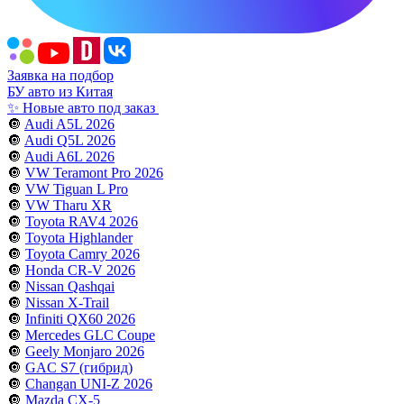
Заявка на подбор
БУ авто из Китая
✨ Новые авто под заказ
🔘
Audi A5L 2026
🔘
Audi Q5L 2026
🔘
Audi A6L 2026
🔘
VW Teramont Pro 2026
🔘
VW Tiguan L Pro
🔘
VW Tharu XR
🔘
Toyota RAV4 2026
🔘
Toyota Highlander
🔘
Toyota Camry 2026
🔘
Honda CR-V 2026
🔘
Nissan Qashqai
🔘
Nissan X-Trail
🔘
Infiniti QX60 2026
🔘
Mercedes GLC Coupe
🔘
Geely Monjaro 2026
🔘
GAC S7 (гибрид)
🔘
Changan UNI-Z 2026
🔘
Mazda CX-5