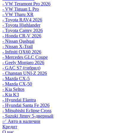
- VW Teramont Pro 2026
- VW Tiguan L Pro
- VW Tharu XR
- Toyota RAV4 2026
- Toyota Highlander
- Toyota Camry 2026
- Honda CR-V 2026
- Nissan Qashqai
- Nissan X-Trail
- Infiniti QX60 2026
- Mercedes GLC Coupe
- Geely Monjaro 2026
- GAC S7 (гибрид)
- Changan UNI-Z 2026
- Mazda CX-5
- Mazda CX-50
- Kia Seltos
- Kia K3
- Hyundai Elantra
- Hyundai Santa Fe 2026
- Mitsubishi Eclipse Cross
- Suzuki Jimny 5-дверный
✅ Авто в наличии
Кредит
О нас