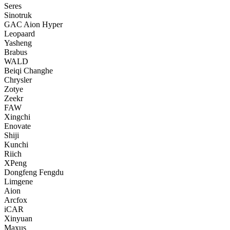
Seres
Sinotruk
GAC Aion Hyper
Leopaard
Yasheng
Brabus
WALD
Beiqi Changhe
Chrysler
Zotye
Zeekr
FAW
Xingchi
Enovate
Shiji
Kunchi
Riich
XPeng
Dongfeng Fengdu
Limgene
Aion
Arcfox
iCAR
Xinyuan
Maxus