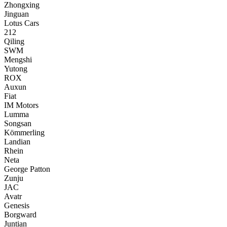
Zhongxing
Jinguan
Lotus Cars
212
Qiling
SWM
Mengshi
Yutong
ROX
Auxun
Fiat
IM Motors
Lumma
Songsan
Kömmerling
Landian
Rhein
Neta
George Patton
Zunju
JAC
Avatr
Genesis
Borgward
Juntian