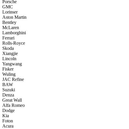
Porsche
GMC
Lorinser
Aston Martin
Bentley
McLaren
Lamborghini
Ferrari
Rolls-Royce
Skoda
Xiangjie
Lincoln
Yangwang
Fisker
Wuling
JAC Refine
BAW
Suzuki
Denza
Great Wall
Alfa Romeo
Dodge
Kia
Foton
Acura