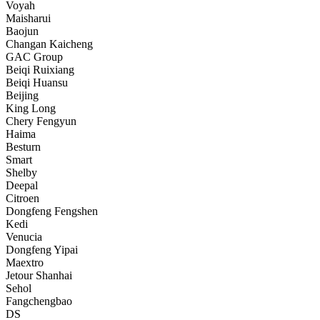
Voyah
Maisharui
Baojun
Changan Kaicheng
GAC Group
Beiqi Ruixiang
Beiqi Huansu
Beijing
King Long
Chery Fengyun
Haima
Besturn
Smart
Shelby
Deepal
Citroen
Dongfeng Fengshen
Kedi
Venucia
Dongfeng Yipai
Maextro
Jetour Shanhai
Sehol
Fangchengbao
DS