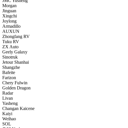
JMC Yusheng
Morgan
Jinguan
Xingchi
Joylong
Armadillo
AUXUN
Zhongfang RV
Tuku RV
ZX Auto
Geely Galaxy
Sinotruk
Jetour Shanhai
Shangzhe
Bafeite
Farizon
Chery Fulwin
Golden Dragon
Radar
Livan
Yasheng
Changan Kaicene
Kaiyi
Weihao
SOL