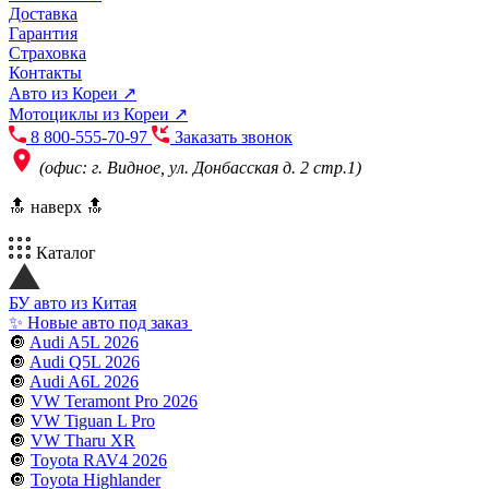
Доставка
Гарантия
Страховка
Контакты
Авто из Кореи ↗
Мотоциклы из Кореи ↗
8 800-555-70-97
Заказать звонок
(офис: г. Видное, ул. Донбасская д. 2 стр.1)
🔝 наверх 🔝
Каталог
БУ авто из Китая
✨ Новые авто под заказ
🔘
Audi A5L 2026
🔘
Audi Q5L 2026
🔘
Audi A6L 2026
🔘
VW Teramont Pro 2026
🔘
VW Tiguan L Pro
🔘
VW Tharu XR
🔘
Toyota RAV4 2026
🔘
Toyota Highlander