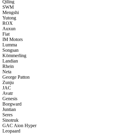
Qiling
SWM
Mengshi
Yutong
ROX
Auxun
Fiat
IM Motors
Lumma
Songsan
Kömmerling
Landian
Rhein
Neta
George Patton
Zunju
JAC
Avatr
Genesis
Borgward
Juntian
Seres
Sinotruk
GAC Aion Hyper
Leopaard