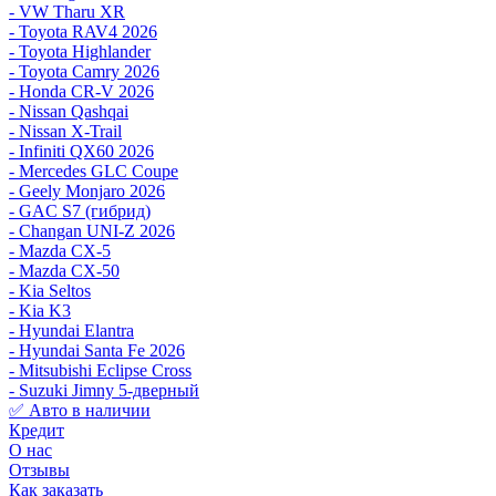
- VW Tharu XR
- Toyota RAV4 2026
- Toyota Highlander
- Toyota Camry 2026
- Honda CR-V 2026
- Nissan Qashqai
- Nissan X-Trail
- Infiniti QX60 2026
- Mercedes GLC Coupe
- Geely Monjaro 2026
- GAC S7 (гибрид)
- Changan UNI-Z 2026
- Mazda CX-5
- Mazda CX-50
- Kia Seltos
- Kia K3
- Hyundai Elantra
- Hyundai Santa Fe 2026
- Mitsubishi Eclipse Cross
- Suzuki Jimny 5-дверный
✅ Авто в наличии
Кредит
О нас
Отзывы
Как заказать