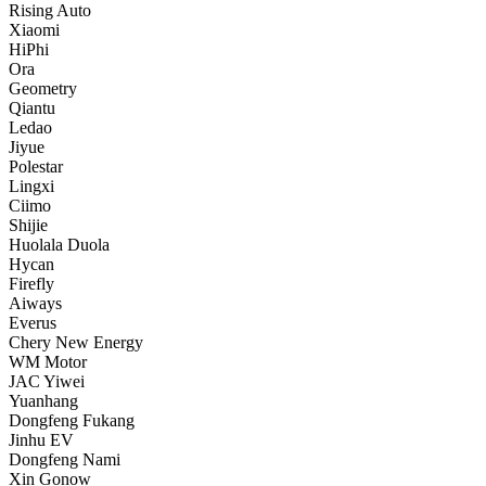
Rising Auto
Xiaomi
HiPhi
Ora
Geometry
Qiantu
Ledao
Jiyue
Polestar
Lingxi
Ciimo
Shijie
Huolala Duola
Hycan
Firefly
Aiways
Everus
Chery New Energy
WM Motor
JAC Yiwei
Yuanhang
Dongfeng Fukang
Jinhu EV
Dongfeng Nami
Xin Gonow