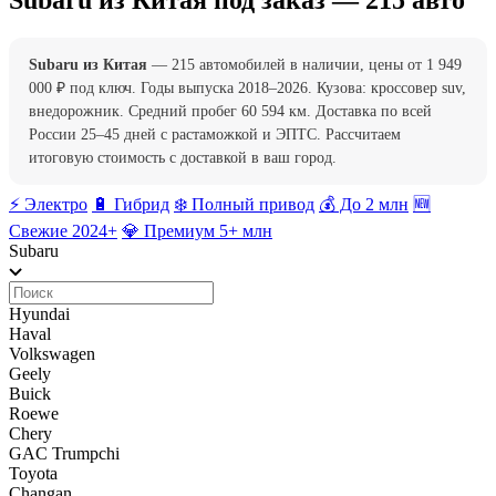
Subaru из Китая под заказ — 215 авто
Subaru из Китая
— 215 автомобилей в наличии, цены от 1 949
000 ₽ под ключ. Годы выпуска 2018–2026. Кузова: кроссовер suv,
внедорожник. Средний пробег 60 594 км. Доставка по всей
России 25–45 дней с растаможкой и ЭПТС. Рассчитаем
итоговую стоимость с доставкой в ваш город.
⚡️ Электро
🔋 Гибрид
❄️ Полный привод
💰 До 2 млн
🆕
Свежие 2024+
💎 Премиум 5+ млн
Subaru
Hyundai
Haval
Volkswagen
Geely
Buick
Roewe
Chery
GAC Trumpchi
Toyota
Changan