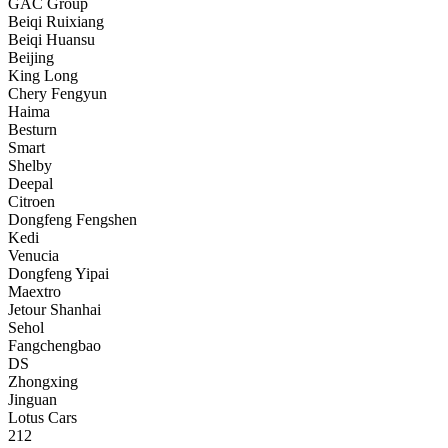
GAC Group
Beiqi Ruixiang
Beiqi Huansu
Beijing
King Long
Chery Fengyun
Haima
Besturn
Smart
Shelby
Deepal
Citroen
Dongfeng Fengshen
Kedi
Venucia
Dongfeng Yipai
Maextro
Jetour Shanhai
Sehol
Fangchengbao
DS
Zhongxing
Jinguan
Lotus Cars
212