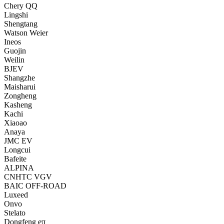
Chery QQ
Lingshi
Shengtang
Watson Weier
Ineos
Guojin
Weilin
BJEV
Shangzhe
Maisharui
Zongheng
Kasheng
Kachi
Xiaoao
Anaya
JMC EV
Longcui
Bafeite
ALPINA
CNHTC VGV
BAIC OFF-ROAD
Luxeed
Onvo
Stelato
Dongfeng eπ