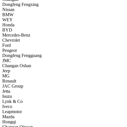
Dongfeng Fengxing
Nissan
BMW
WEY
Honda
BYD
Mercedes-Benz
Chevrolet
Ford
Peugeot
Dongfeng Fengguang
JMC
Changan Oshan
Jeep
MG
Renault
JAC Group
Jetta
Isuzu
Lynk & Co
Iveco
Leapmotor
Mazda
Hongqi
Changan Qiyuan