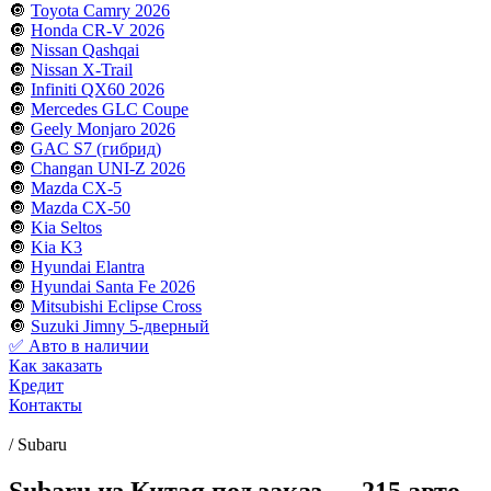
🔘
Toyota Camry 2026
🔘
Honda CR-V 2026
🔘
Nissan Qashqai
🔘
Nissan X-Trail
🔘
Infiniti QX60 2026
🔘
Mercedes GLC Coupe
🔘
Geely Monjaro 2026
🔘
GAC S7 (гибрид)
🔘
Changan UNI-Z 2026
🔘
Mazda CX-5
🔘
Mazda CX-50
🔘
Kia Seltos
🔘
Kia K3
🔘
Hyundai Elantra
🔘
Hyundai Santa Fe 2026
🔘
Mitsubishi Eclipse Cross
🔘
Suzuki Jimny 5-дверный
✅ Авто в наличии
Как заказать
Кредит
Контакты
/
Subaru