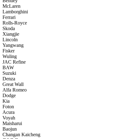
Bentley
McLaren
Lamborghini
Ferrari
Rolls-Royce
Skoda
Xiangjie
Lincoln
Yangwang
Fisker
Wuling
JAC Refine
BAW
Suzuki
Denza
Great Wall
Alfa Romeo
Dodge
Kia
Foton
Acura
Voyah
Maisharui
Baojun
Changan Kaicheng