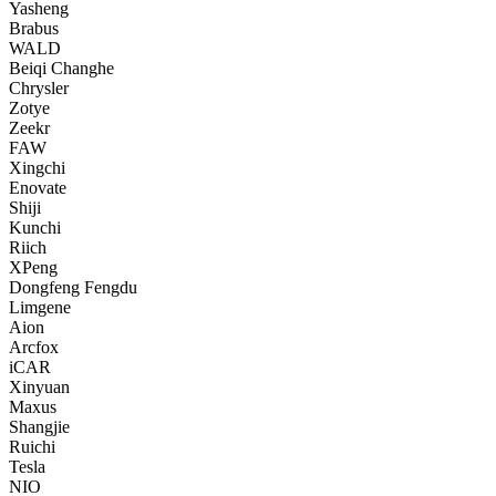
Yasheng
Brabus
WALD
Beiqi Changhe
Chrysler
Zotye
Zeekr
FAW
Xingchi
Enovate
Shiji
Kunchi
Riich
XPeng
Dongfeng Fengdu
Limgene
Aion
Arcfox
iCAR
Xinyuan
Maxus
Shangjie
Ruichi
Tesla
NIO