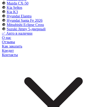
🔘
Mazda CX-50
🔘
Kia Seltos
🔘
Kia K3
🔘
Hyundai Elantra
🔘
Hyundai Santa Fe 2026
🔘
Mitsubishi Eclipse Cross
🔘
Suzuki Jimny 5-дверный
✅ Авто в наличии
О нас
Отзывы
Как заказать
Кредит
Контакты