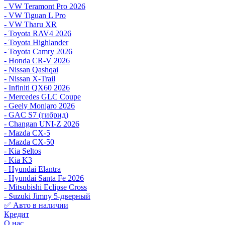
- VW Teramont Pro 2026
- VW Tiguan L Pro
- VW Tharu XR
- Toyota RAV4 2026
- Toyota Highlander
- Toyota Camry 2026
- Honda CR-V 2026
- Nissan Qashqai
- Nissan X-Trail
- Infiniti QX60 2026
- Mercedes GLC Coupe
- Geely Monjaro 2026
- GAC S7 (гибрид)
- Changan UNI-Z 2026
- Mazda CX-5
- Mazda CX-50
- Kia Seltos
- Kia K3
- Hyundai Elantra
- Hyundai Santa Fe 2026
- Mitsubishi Eclipse Cross
- Suzuki Jimny 5-дверный
✅ Авто в наличии
Кредит
О нас