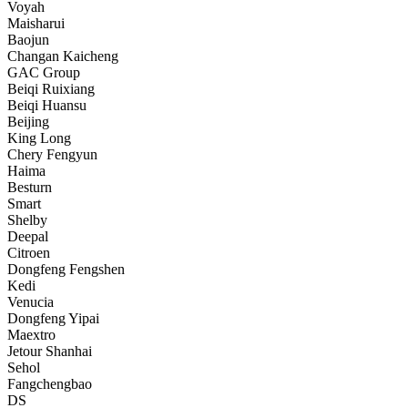
Voyah
Maisharui
Baojun
Changan Kaicheng
GAC Group
Beiqi Ruixiang
Beiqi Huansu
Beijing
King Long
Chery Fengyun
Haima
Besturn
Smart
Shelby
Deepal
Citroen
Dongfeng Fengshen
Kedi
Venucia
Dongfeng Yipai
Maextro
Jetour Shanhai
Sehol
Fangchengbao
DS