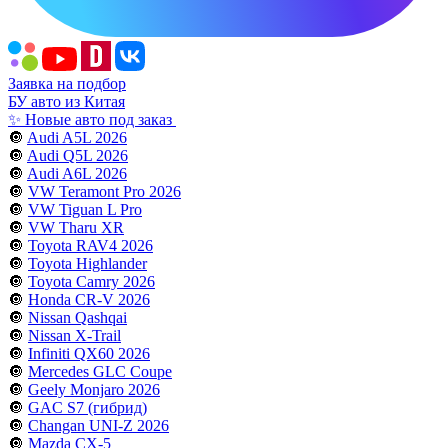
Заявка на подбор
БУ авто из Китая
✨ Новые авто под заказ
🔘
Audi A5L 2026
🔘
Audi Q5L 2026
🔘
Audi A6L 2026
🔘
VW Teramont Pro 2026
🔘
VW Tiguan L Pro
🔘
VW Tharu XR
🔘
Toyota RAV4 2026
🔘
Toyota Highlander
🔘
Toyota Camry 2026
🔘
Honda CR-V 2026
🔘
Nissan Qashqai
🔘
Nissan X-Trail
🔘
Infiniti QX60 2026
🔘
Mercedes GLC Coupe
🔘
Geely Monjaro 2026
🔘
GAC S7 (гибрид)
🔘
Changan UNI-Z 2026
🔘
Mazda CX-5