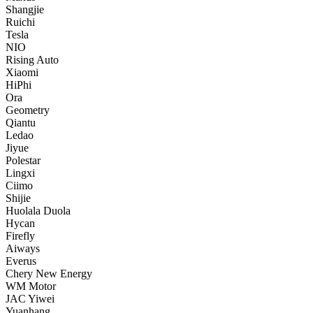
Shangjie
Ruichi
Tesla
NIO
Rising Auto
Xiaomi
HiPhi
Ora
Geometry
Qiantu
Ledao
Jiyue
Polestar
Lingxi
Ciimo
Shijie
Huolala Duola
Hycan
Firefly
Aiways
Everus
Chery New Energy
WM Motor
JAC Yiwei
Yuanhang