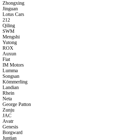
Zhongxing
Jinguan
Lotus Cars
212
Qiling
SWM
Mengshi
Yutong
ROX
Auxun
Fiat
IM Motors
Lumma
Songsan
Kömmerling
Landian
Rhein
Neta
George Patton
Zunju
JAC
Avatr
Genesis
Borgward
Juntian