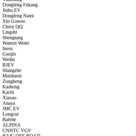
Dongfeng Fukang
Jinhu EV
Dongfeng Nami
Xin Gonow
Chery QQ
Lingshi
Shengtang
Watson Weier
Ineos
Guojin
Weilin
BJEV
Shangzhe
Maisharui
Zongheng
Kasheng
Kachi
Xiaoao
Anaya
JMC EV
Longcui
Bafeite
ALPINA
CNHTC VGV
BAIC OFF-ROAD