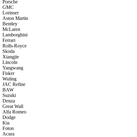
Porsche
GMC
Lorinser
Aston Martin
Bentley
McLaren
Lamborghini
Ferrari
Rolls-Royce
Skoda
Xiangjie
Lincoln
Yangwang
Fisker
Wuling
JAC Refine
BAW
Suzuki
Denza
Great Wall
Alfa Romeo
Dodge
Kia
Foton
Acura