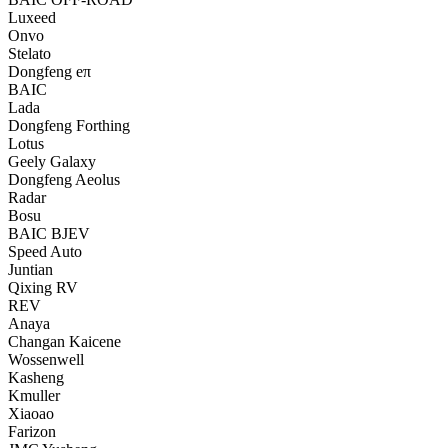
Luxeed
Onvo
Stelato
Dongfeng eπ
BAIC
Lada
Dongfeng Forthing
Lotus
Geely Galaxy
Dongfeng Aeolus
Radar
Bosu
BAIC BJEV
Speed Auto
Juntian
Qixing RV
REV
Anaya
Changan Kaicene
Wossenwell
Kasheng
Kmuller
Xiaoao
Farizon