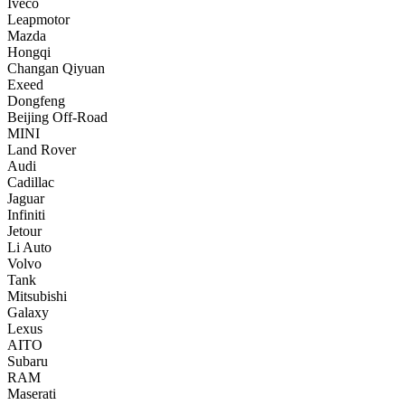
Iveco
Leapmotor
Mazda
Hongqi
Changan Qiyuan
Exeed
Dongfeng
Beijing Off-Road
MINI
Land Rover
Audi
Cadillac
Jaguar
Infiniti
Jetour
Li Auto
Volvo
Tank
Mitsubishi
Galaxy
Lexus
AITO
Subaru
RAM
Maserati