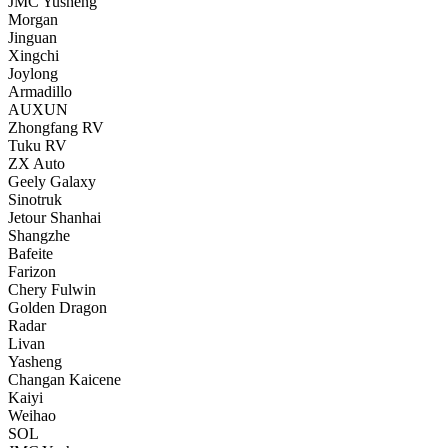
JMC Yusheng
Morgan
Jinguan
Xingchi
Joylong
Armadillo
AUXUN
Zhongfang RV
Tuku RV
ZX Auto
Geely Galaxy
Sinotruk
Jetour Shanhai
Shangzhe
Bafeite
Farizon
Chery Fulwin
Golden Dragon
Radar
Livan
Yasheng
Changan Kaicene
Kaiyi
Weihao
SOL