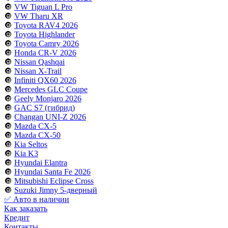
🔘
VW Tiguan L Pro
🔘
VW Tharu XR
🔘
Toyota RAV4 2026
🔘
Toyota Highlander
🔘
Toyota Camry 2026
🔘
Honda CR-V 2026
🔘
Nissan Qashqai
🔘
Nissan X-Trail
🔘
Infiniti QX60 2026
🔘
Mercedes GLC Coupe
🔘
Geely Monjaro 2026
🔘
GAC S7 (гибрид)
🔘
Changan UNI-Z 2026
🔘
Mazda CX-5
🔘
Mazda CX-50
🔘
Kia Seltos
🔘
Kia K3
🔘
Hyundai Elantra
🔘
Hyundai Santa Fe 2026
🔘
Mitsubishi Eclipse Cross
🔘
Suzuki Jimny 5-дверный
✅ Авто в наличии
Как заказать
Кредит
Контакты