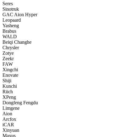
Seres
Sinotruk
GAC Aion Hyper
Leopaard
Yasheng
Brabus
WALD
Beiqi Changhe
Chrysler
Zotye
Zeekr
FAW
Xingchi
Enovate
Shiji
Kunchi
Riich
XPeng
Dongfeng Fengdu
Limgene
Aion
Arcfox
iCAR
Xinyuan
Maxus