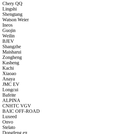
Chery QQ
Lingshi
Shengtang
Watson Weier
Ineos
Guojin
Weilin
BJEV
Shangzhe
Maisharui
Zongheng
Kasheng
Kachi
Xiaoao
Anaya
JMC EV
Longcui
Bafeite
ALPINA
CNHTC VGV
BAIC OFF-ROAD
Luxeed
Onvo
Stelato
Dongfeng eπ