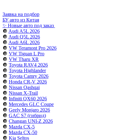
Заявка на подбор
БУ авто из Китая
✨ Новые авто под заказ
🔘
Audi A5L 2026
🔘
Audi Q5L 2026
🔘
Audi A6L 2026
🔘
VW Teramont Pro 2026
🔘
VW Tiguan L Pro
🔘
VW Tharu XR
🔘
Toyota RAV4 2026
🔘
Toyota Highlander
🔘
Toyota Camry 2026
🔘
Honda CR-V 2026
🔘
Nissan Qashqai
🔘
Nissan X-Trail
🔘
Infiniti QX60 2026
🔘
Mercedes GLC Coupe
🔘
Geely Monjaro 2026
🔘
GAC S7 (гибрид)
🔘
Changan UNI-Z 2026
🔘
Mazda CX-5
🔘
Mazda CX-50
🔘
Kia Seltos