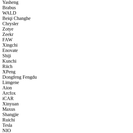
Yasheng
Brabus
WALD
Beiqi Changhe
Chrysler
Zotye
Zeekr
FAW
Xingchi
Enovate
Shiji
Kunchi
Riich
XPeng
Dongfeng Fengdu
Limgene
Aion
Arcfox
iCAR
Xinyuan
Maxus
Shangjie
Ruichi
Tesla
NIO