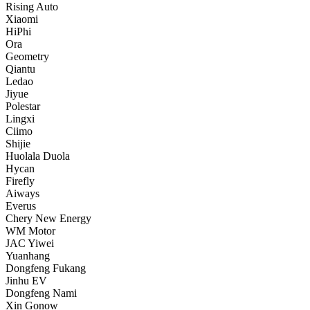
Rising Auto
Xiaomi
HiPhi
Ora
Geometry
Qiantu
Ledao
Jiyue
Polestar
Lingxi
Ciimo
Shijie
Huolala Duola
Hycan
Firefly
Aiways
Everus
Chery New Energy
WM Motor
JAC Yiwei
Yuanhang
Dongfeng Fukang
Jinhu EV
Dongfeng Nami
Xin Gonow