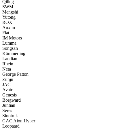
Qiling
SWM
Mengshi
Yutong
ROX
Auxun
Fiat
IM Motors
Lumma
Songsan
Kömmerling
Landian
Rhein
Neta
George Patton
Zunju
JAC
Avatr
Genesis
Borgward
Juntian
Seres
Sinotruk
GAC Aion Hyper
Leopaard