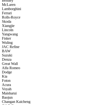
Bentley
McLaren
Lamborghini
Ferrari
Rolls-Royce
Skoda
Xiangjie
Lincoln
Yangwang
Fisker
Wuling
JAC Refine
BAW
Suzuki
Denza
Great Wall
Alfa Romeo
Dodge
Kia
Foton
Acura
Voyah
Maisharui
Baojun
Changan Kaicheng