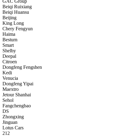
GAC Group
Beiqi Ruixiang
Beiqi Huansu
Beijing
King Long
Chery Fengyun
Haima
Besturn
Smart
Shelby
Deepal
Citroen
Dongfeng Fengshen
Kedi
Venucia
Dongfeng Yipai
Maextro
Jetour Shanhai
Sehol
Fangchengbao
DS
Zhongxing
Jinguan
Lotus Cars
212