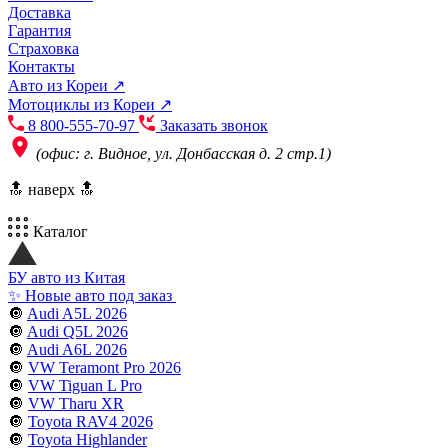
Доставка
Гарантия
Страховка
Контакты
Авто из Кореи ↗
Мотоциклы из Кореи ↗
8 800-555-70-97
Заказать звонок
(офис: г. Видное, ул. Донбасская д. 2 стр.1)
🔝 наверх 🔝
Каталог
БУ авто из Китая
✨ Новые авто под заказ
🔘
Audi A5L 2026
🔘
Audi Q5L 2026
🔘
Audi A6L 2026
🔘
VW Teramont Pro 2026
🔘
VW Tiguan L Pro
🔘
VW Tharu XR
🔘
Toyota RAV4 2026
🔘
Toyota Highlander