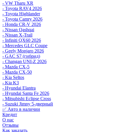
- VW Tharu XR
- Toyota RAV4 2026
- Toyota Highlander
- Toyota Camry 2026
- Honda CR-V 2026
- Nissan Qashqai
- Nissan X-Trail
- Infiniti QX60 2026
- Mercedes GLC Coupe
- Geely Monjaro 2026
- GAC S7 (гибрид)
- Changan UNI-Z 2026
- Mazda CX-5
- Mazda CX-50
- Kia Seltos
- Kia K3
- Hyundai Elantra
- Hyundai Santa Fe 2026
- Mitsubishi Eclipse Cross
- Suzuki Jimny 5-дверный
✅ Авто в наличии
Кредит
О нас
Отзывы
Как заказать