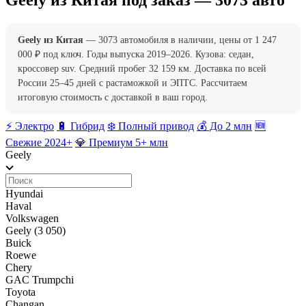
Geely из Китая под заказ — 3073 авто
Geely из Китая
— 3073 автомобиля в наличии, цены от 1 247
000 ₽ под ключ. Годы выпуска 2019–2026. Кузова: седан,
кроссовер suv. Средний пробег 32 159 км. Доставка по всей
России 25–45 дней с растаможкой и ЭПТС. Рассчитаем
итоговую стоимость с доставкой в ваш город.
⚡️ Электро
🔋 Гибрид
❄️ Полный привод
💰 До 2 млн
🆕
Свежие 2024+
💎 Премиум 5+ млн
Geely
Hyundai
Haval
Volkswagen
Geely
(3 050)
Buick
Roewe
Chery
GAC Trumpchi
Toyota
Changan