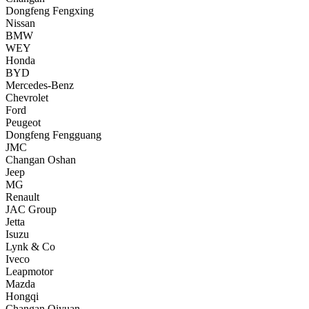
Dongfeng Fengxing
Nissan
BMW
WEY
Honda
BYD
Mercedes-Benz
Chevrolet
Ford
Peugeot
Dongfeng Fengguang
JMC
Changan Oshan
Jeep
MG
Renault
JAC Group
Jetta
Isuzu
Lynk & Co
Iveco
Leapmotor
Mazda
Hongqi
Changan Qiyuan