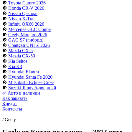
🔘
Toyota Camry 2026
🔘
Honda CR-V 2026
🔘
Nissan Qashqai
🔘
Nissan X-Trail
🔘
Infiniti QX60 2026
🔘
Mercedes GLC Coupe
🔘
Geely Monjaro 2026
🔘
GAC S7 (гибрид)
🔘
Changan UNI-Z 2026
🔘
Mazda CX-5
🔘
Mazda CX-50
🔘
Kia Seltos
🔘
Kia K3
🔘
Hyundai Elantra
🔘
Hyundai Santa Fe 2026
🔘
Mitsubishi Eclipse Cross
🔘
Suzuki Jimny 5-дверный
✅ Авто в наличии
Как заказать
Кредит
Контакты
/
Geely