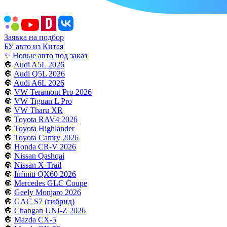
Заявка на подбор
БУ авто из Китая
✨ Новые авто под заказ
🔘
Audi A5L 2026
🔘
Audi Q5L 2026
🔘
Audi A6L 2026
🔘
VW Teramont Pro 2026
🔘
VW Tiguan L Pro
🔘
VW Tharu XR
🔘
Toyota RAV4 2026
🔘
Toyota Highlander
🔘
Toyota Camry 2026
🔘
Honda CR-V 2026
🔘
Nissan Qashqai
🔘
Nissan X-Trail
🔘
Infiniti QX60 2026
🔘
Mercedes GLC Coupe
🔘
Geely Monjaro 2026
🔘
GAC S7 (гибрид)
🔘
Changan UNI-Z 2026
🔘
Mazda CX-5