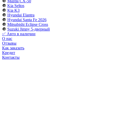
🔘
Mazda CX-50
🔘
Kia Seltos
🔘
Kia K3
🔘
Hyundai Elantra
🔘
Hyundai Santa Fe 2026
🔘
Mitsubishi Eclipse Cross
🔘
Suzuki Jimny 5-дверный
✅ Авто в наличии
О нас
Отзывы
Как заказать
Кредит
Контакты